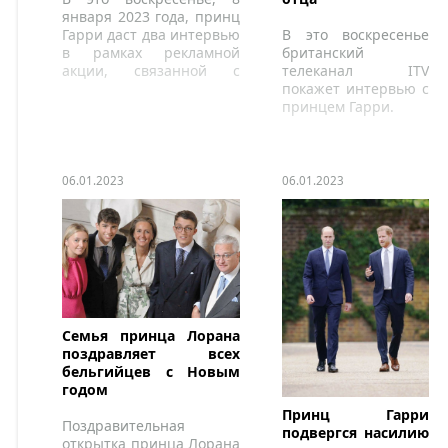
января 2023 года, принц
Гарри даст два интервью
В это воскресенье
в рамках рекламной
британский
акции, связанной с
телеканал ITV
выпуском его книги
покажет интервью с
«Запасной».
принцем Гарри.
06.01.2023
06.01.2023
Семья принца Лорана
поздравляет всех
бельгийцев с Новым
годом
Принц Гарри
Поздравительная
подвергся насилию
открытка принца Лорана