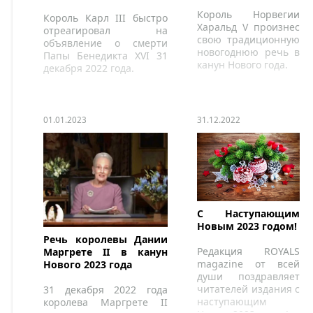
Король Норвегии
Король Карл III быстро
Харальд V произнес
отреагировал на
свою традиционную
объявление о смерти
новогоднюю речь в
Папы Бенедикта XVI 31
канун Нового года.
декабря 2022 года.
01.01.2023
31.12.2022
С Наступающим
Новым 2023 годом!
Речь королевы Дании
Редакция ROYALS
Маргрете II в канун
magazine от всей
Нового 2023 года
души поздравляет
читателей издания с
31 декабря 2022 года
наступающим
королева Маргрете II