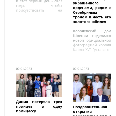
в этот первый день 2023
украшенного
года, чтобы
орденами, рядом с
присутствовать на
Серебряным
церемонии передачи
троном в честь его
президентской власти
золотого юбилея
между Жаиром
Болсонару и Лулой да
Королевский дом
Сильвой.
Швеции поделился
новой официальной
фотографией короля
Карла XVI Густава от
1 января 2023 года.
02.01.2023
02.01.2023
Дания потеряла трех
принцев и одну
Поздравительная
принцессу
открытка