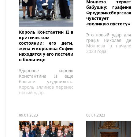
Монпеза теряет
бабушку: графиня
Фредериксборгская
чувствует
«великую пустоту»
Король Константин II в
Это новый удар для
критическом
графа Николая де
состоянии: его дети,
Монпеза в начале
жена и королева София
2023 года.
находятся у его постели
в больнице
Здоровье короля
Константина II еще
больше ухудшилось.
Король эллинов перенес
новый удар.
09.01.2023
08.01.2023