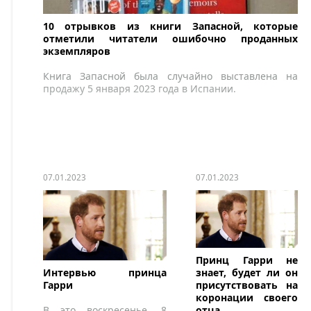
10 отрывков из книги Запасной, которые
отметили читатели ошибочно проданных
экземпляров
Книга Запасной была случайно выставлена на
продажу 5 января 2023 года в Испании.
07.01.2023
07.01.2023
Принц Гарри не
Интервью принца
знает, будет ли он
Гарри
присутствовать на
коронации своего
В это воскресенье, 8
отца