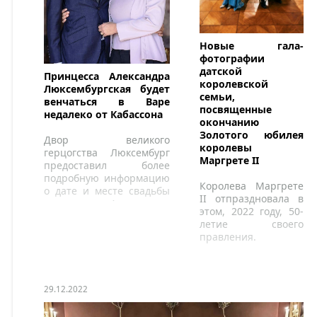
Новые гала-
фотографии
датской
Принцесса Александра
королевской
Люксембургская будет
семьи,
венчаться в Варе
посвященные
недалеко от Кабассона
окончанию
Золотого юбилея
Двор великого
королевы
герцогства Люксембург
Маргрете II
предоставил более
подробную информацию
Королева Маргрете
о дате и месте свадьбы
II отпраздновала в
принцессы Александры
этом, 2022 году, 50-
Люксембургской,
летие своего
единственной дочери
правления.
великого герцога Анри и
великой герцогини
Марии Терезы.
29.12.2022