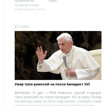
Новым 2023 годом!
произнесла свою
традиционную
новогоднюю речь.
31.12.2022
Умер папа римский на покое Бенедикт XVI
ВАТИКАН, 31 дек — РИА Новости, Сергей Старцев.
Папа римский на покое Бенедикт XVI (в миру Йозеф
Ратцингер) умер на 96-м году жизни, сообщил глава
службы печати Святого престола Маттео Бруни.