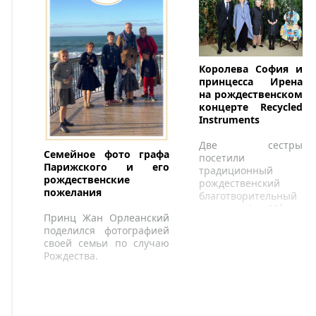
Markgraf von Baden).
Королева София и
принцесса Ирена
на рождественском
концерте Recycled
Instruments
Две сестры
Семейное фото графа
посетили
Парижского и его
традиционный
рождественские
рождественский
пожелания
благотворительный
концерт La Música
Принц Жан Орлеанский
del Reciclaje, группы
поделился фотографией
мальчиков и
своей семьи по случаю
девочек.
Рождества.