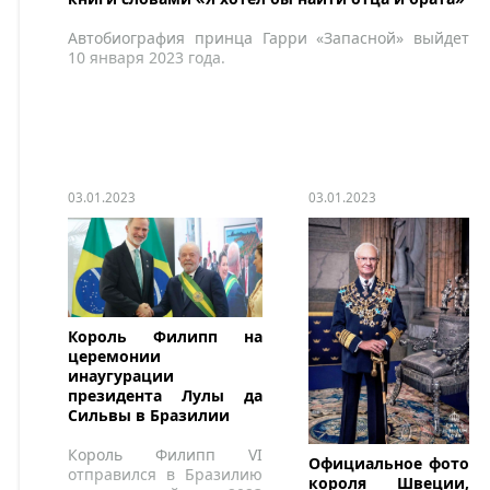
Автобиография принца Гарри «Запасной» выйдет
10 января 2023 года.
03.01.2023
03.01.2023
Король Филипп на
церемонии
инаугурации
президента Лулы да
Сильвы в Бразилии
Король Филипп VI
Официальное фото
отправился в Бразилию
короля Швеции,