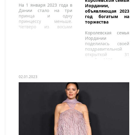
королевской семьи
На 1 января 2023 года в
Иордании,
Дании стало на три
объявляющая 2023
принца и одну
год богатым на
принцессу меньше.
торжества
Четверо из восьми
внуков королевы
Королевская семья
Маргрете II были
Иордании
лишены этого титула.
поделилась своей
поздравительной
открыткой 31
декабря 2022 года.
02.01.2023