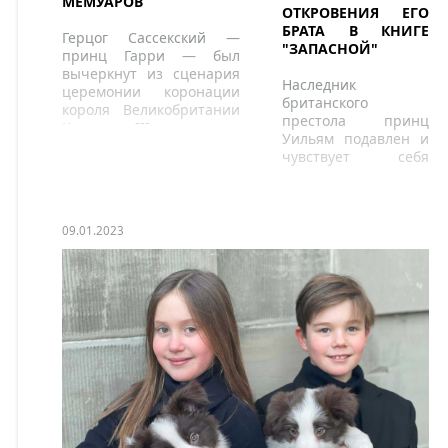
МЕМУАРОВ
ОТКРОВЕНИЯ ЕГО
БРАТА В КНИГЕ
Герцог Сассекский —
"ЗАПАСНОЙ"
принц Гарри — был
вычеркнут из сценария
Наследник
церемонии коронации
британского
короля Великобритании
престола принц
Карла III, которая
Уильям подавлен и
состоится 6 мая 2023
чувствует себя
года, после публикации
«полностью
отрывков его мемуаров.
преданным» после
появления в СМИ
отрывков из
09.01.2023
автобиографии
младшего брата,
сообщает Daily
Beast.