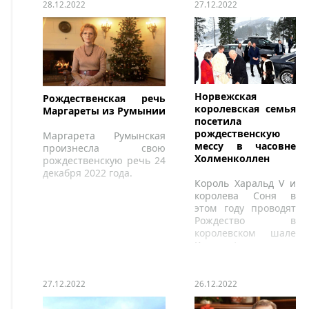
28.12.2022
27.12.2022
Норвежская
Рождественская речь
королевская семья
Маргареты из Румынии
посетила
рождественскую
Маргарета Румынская
мессу в часовне
произнесла свою
Холменколлен
рождественскую речь 24
декабря 2022 года.
Король Харальд V и
королева Соня в
этом году проводят
Рождество в
королевском шале
Kongsseteren.
27.12.2022
26.12.2022