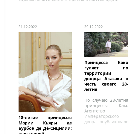
31.12.2022
30.12.2022
Принцесса Како
гуляет по
территории
дворца Акасака в
честь своего 28-
летия
По случаю 28-летия
принцессы Како
Агентство
Императорского
18-летие принцессы
двора опубликовало
Марии Кьяры де
недавнее видео со
Бурбон де Дё-Сицилии:
второй дочерью
культурной,