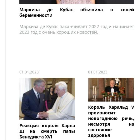
Маркиза де Кубас объявила о своей
беременности
Маркиза де Кубас заканчивает 2022 год и начинает
2023 год с очень хороших новостей.
01.01.2023
01.01.2023
Король Харальд V
произносит
новогоднюю речь,
несмотря на
Реакция короля Карла
состояние
III на смерть папы
здоровья
Бенедикта XVI