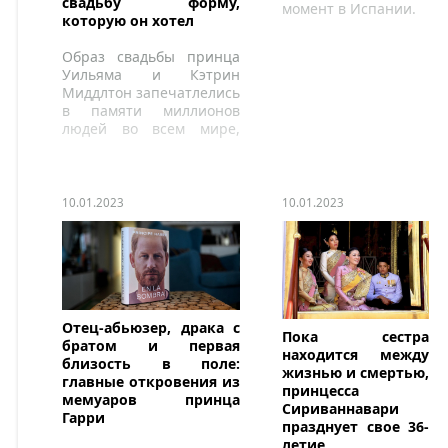
свадьбу форму,
момент в Испании.
которую он хотел
Образ свадьбы принца
Уильяма и Кэтрин
Миддлтон запечатлелись
в памяти миллионов
людей во всем мире,
которые смотрели
церемонию по
телевизору в апреле
2011 года.
10.01.2023
10.01.2023
Отец-абьюзер, драка с
Пока сестра
братом и первая
находится между
близость в поле:
жизнью и смертью,
главные откровения из
принцесса
мемуаров принца
Сириваннавари
Гарри
празднует свое 36-
летие