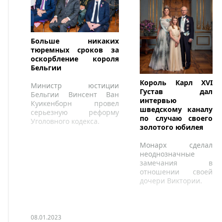
Больше никаких
тюремных сроков за
оскорбление короля
Бельгии
Король Карл XVI
Министр юстиции
Густав дал
Бельгии Винсент Ван
интервью
Куикенборн провел
шведскому каналу
серьезную реформу
по случаю своего
Уголовного кодекса.
золотого юбилея
Монарх сделал
неоднозначные
замечания в
отношении своей
дочери Виктории.
08.01.2023