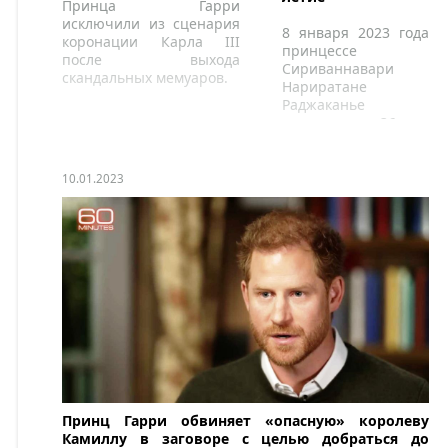
Принца Гарри
исключили из сценария
8 января 2023 года
коронации Карла III
принцессе
после выхода
Сириваннавари
скандальных мемуаров.
Нариратане
Раджаканье
исполнилось 36 лет,
что является
символическим и
важным возрастом
10.01.2023
для Таиланда.
Принц Гарри обвиняет «опасную» королеву
Камиллу в заговоре с целью добраться до