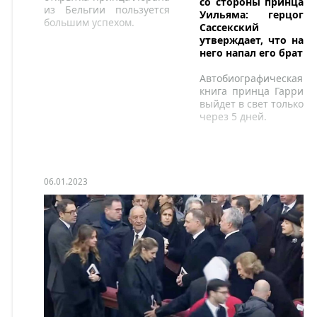
со стороны принца
из Бельгии пользуется
Уильяма: герцог
большим успехом.
Сассекский
утверждает, что на
него напал его брат
Автобиографическая
книга принца Гарри
выйдет в свет только
через 5 дней.
06.01.2023