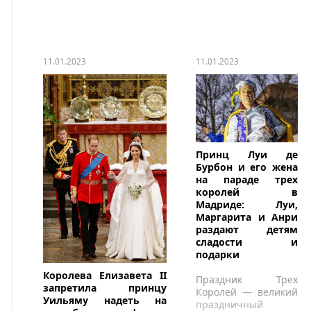
11.01.2023
11.01.2023
Принц Луи де
Бурбон и его жена
на параде трех
королей в
Мадриде: Луи,
Маргарита и Анри
раздают детям
сладости и
подарки
Королева Елизавета II
Праздник Трех
запретила принцу
Королей — великий
Уильяму надеть на
праздничный