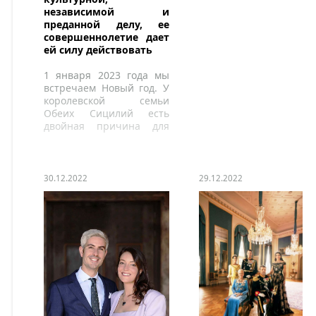
наследного принца
независимой и
Фумихито.
преданной делу, ее
совершеннолетие дает
ей силу действовать
1 января 2023 года мы
встречаем Новый год. У
королевской семьи
Обеих Сицилий есть
двойная причина для
празднования.
30.12.2022
29.12.2022