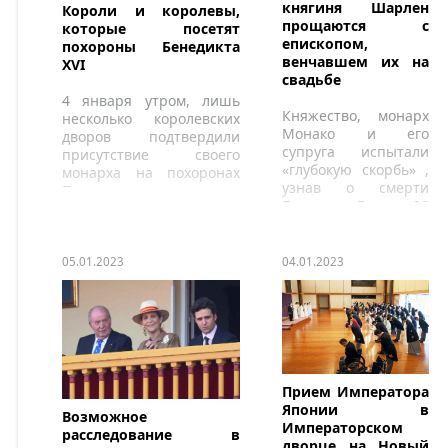
княгиня Шарлен
Короли и королевы,
прощаются с
которые посетят
епископом,
похороны Бенедикта
венчавшем их на
XVI
свадьбе
4 января утром, лишь
Княжество, монарх
несколько королевских
Монако и его
дворов подтвердили
супруга испытали
присутствие своего
«глубокую скорбь» ,
монарха на похоронах
узнав о смерти
Папы римского
Бернара Барси 28
Бенедикта XVI.
декабря 2022 года.
05.01.2023
04.01.2023
Прием Императора
Японии в
Возможное
Императорском
расследование в
дворце на Новый