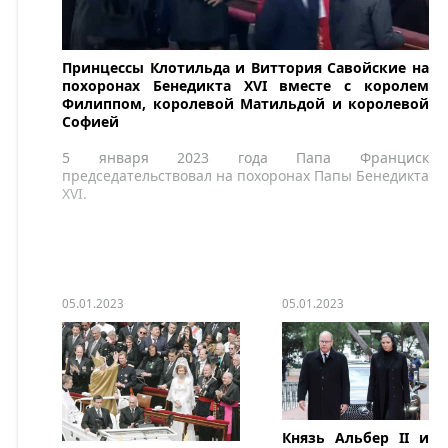
Принцессы Клотильда и Виттория Савойские на
похоронах Бенедикта XVI вместе с королем
Филиппом, королевой Матильдой и королевой
Софией
5 января 2023 года Папа Франциск
председательствовал на похоронах Папы Бенедикта
XVI.
05.01.2023
05.01.2023
Князь Альбер II и