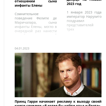
отношении сына
2023 год
инфанты Елены
1 января 2023 года
Сомнительное
император Нарухито
поведение Фелипе де
поздравил
Маричалара, сына
представителей
инфанты Елены, могло в
трех
очередной раз нанести
государственных
ущерб испанской
учреждений страны
монархии.
с Новым годом.
04.01.2023
Принц Гарри начинает рекламу к выходу своей
книги словами «Я хотел бы найти отца и брата»