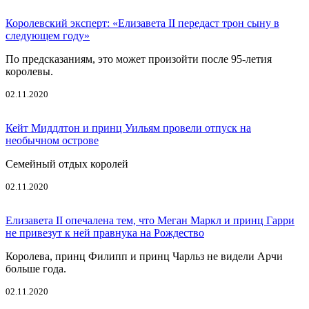
Королевский эксперт: «Елизавета II передаст трон сыну в
следующем году»
По предсказаниям, это может произойти после 95-летия
королевы.
02.11.2020
Кейт Миддлтон и принц Уильям провели отпуск на
необычном острове
Семейный отдых королей
02.11.2020
Елизавета II опечалена тем, что Меган Маркл и принц Гарри
не привезут к ней правнука на Рождество
Королева, принц Филипп и принц Чарльз не видели Арчи
больше года.
02.11.2020