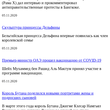
(Рама Х) дал интервью и прокомментировал
антиправительственные протесты в Бангкоке.
05.11.2020
Скульптура принцессы Дельфины
Бельгийская принцесса Дельфина впервые появилась как член
королевской семье
05.11.2020
Премьер-министр ОАЭ прошел вакцинацию от COVID-19
Шейх Мухаммед бен Рашид Аль Мактум принял участие в
программе вакцинации.
05.11.2020
Король Бутана поделился новыми портретами жены и
подросших сыновей
В марте этого года король Бутана Джигме Кхесар Намгьял