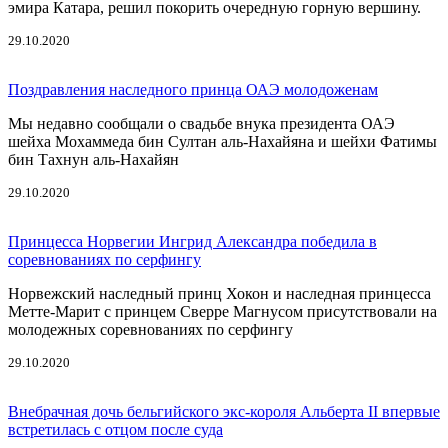
эмира Катара, решил покорить очередную горную вершину.
29.10.2020
Поздравления наследного принца ОАЭ молодоженам
Мы недавно сообщали о свадьбе внука президента ОАЭ
шейха Мохаммеда бин Султан аль-Нахайяна и шейхи Фатимы
бин Тахнун аль-Нахайян
29.10.2020
Принцесса Норвегии Ингрид Александра победила в
соревнованиях по серфингу
Норвежский наследный принц Хокон и наследная принцесса
Метте-Марит с принцем Сверре Магнусом присутствовали на
молодежных соревнованиях по серфингу
29.10.2020
Внебрачная дочь бельгийского экс-короля Альберта II впервые
встретилась с отцом после суда