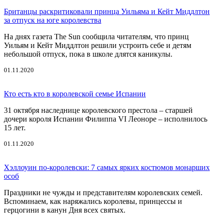
Британцы раскритиковали принца Уильяма и Кейт Миддлтон
за отпуск на юге королевства
На днях газета The Sun сообщила читателям, что принц
Уильям и Кейт Миддлтон решили устроить себе и детям
небольшой отпуск, пока в школе длятся каникулы.
01.11.2020
Кто есть кто в королевской семье Испании
31 октября наследнице королевского престола – старшей
дочери короля Испании Филиппа VI Леоноре – исполнилось
15 лет.
01.11.2020
Хэллоуин по-королевски: 7 самых ярких костюмов монарших
особ
Праздники не чужды и представителям королевских семей.
Вспоминаем, как наряжались королевы, принцессы и
герцогини в канун Дня всех святых.