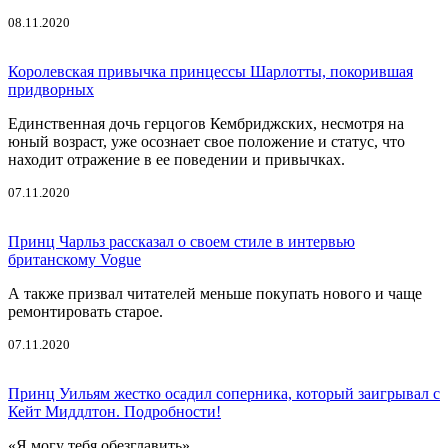
08.11.2020
Королевская привычка принцессы Шарлотты, покорившая
придворных
Единственная дочь герцогов Кембриджских, несмотря на
юный возраст, уже осознает свое положение и статус, что
находит отражение в ее поведении и привычках.
07.11.2020
Принц Чарльз рассказал о своем стиле в интервью
британскому Vogue
А также призвал читателей меньше покупать нового и чаще
ремонтировать старое.
07.11.2020
Принц Уильям жестко осадил соперника, который заигрывал с
Кейт Миддлтон. Подробности!
«Я могу тебя обезглавить».