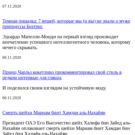
07.11.2020
Темная лошадка: 7 вещей, которые мы (и вы) не знали о муже
принцессы Беатрис
Эдоардо Мапелли-Моцци на первый взгляд производит
впечатление успешного интеллигентного человека, которому
нечего скрывать.
06.11.2020
Принц Чарльз кокетливо прокомментировал свой стиль в
редком интервью для глянца
И поделился своим взглядом на устойчивую моду.
06.11.2020
Смерть шейхи Мариам бинт Хамдан аль-Нахайян
Президент ОАЭ Его Высочество шейх Халифа бин Зайед аль-
Нахайян оплакивает смерть шейхи Мариам бинт Хамдан бин
Зайед бин Халифа аль-Нахайян