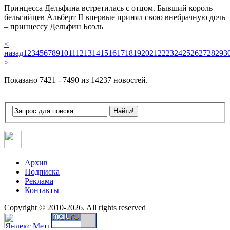
Принцесса Дельфина встретилась с отцом. Бывший король
бельгийцев Альберт II впервые принял свою внебрачную дочь
– принцессу Дельфин Боэль
<
назад
1
2
3
4
5
6
7
8
9
10
11
12
13
14
15
16
17
18
19
20
21
22
23
24
25
26
27
28
29
3
>
Показано 7421 - 7490 из 14237 новостей.
Архив
Подписка
Реклама
Контакты
Copyright © 2010-2026. All rights reserved