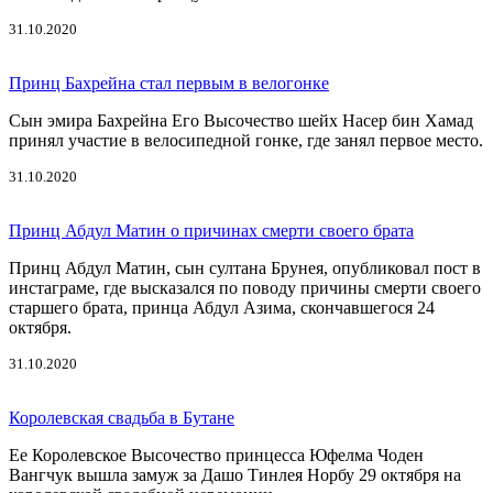
31.10.2020
Принц Бахрейна стал первым в велогонке
Сын эмира Бахрейна Его Высочество шейх Насер бин Хамад
принял участие в велосипедной гонке, где занял первое место.
31.10.2020
Принц Абдул Матин о причинах смерти своего брата
Принц Абдул Матин, сын султана Брунея, опубликовал пост в
инстаграме, где высказался по поводу причины смерти своего
старшего брата, принца Абдул Азима, скончавшегося 24
октября.
31.10.2020
Королевская свадьба в Бутане
Ее Королевское Высочество принцесса Юфелма Чоден
Вангчук вышла замуж за Дашо Тинлея Норбу 29 октября на