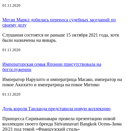
01.11.2020
Меган Маркл добилась переноса судебных заседаний по
своему делу
Слушания состоятся не раньше 15 октября 2021 года, хотя
были назначены на январь.
01.11.2020
Императорская семья Японии присутствовала на
богослужении
Император Нарухито и императрица Масако, император на
покое Акихито и императрица на покое Митико
01.11.2020
Дочь короля Таиланда представила новую коллекцию
Принцесса Сириваннавари провела презентацию новой
коллекции своего бренда Sirivannavari Bangkok Осень-Зима
20/21 под темой «Французский стиль»