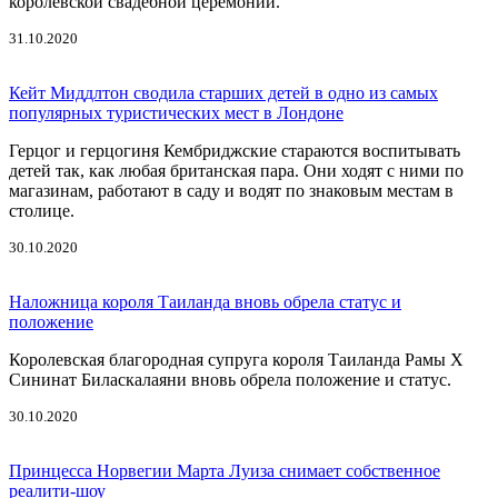
королевской свадебной церемонии.
31.10.2020
Кейт Миддлтон сводила старших детей в одно из самых
популярных туристических мест в Лондоне
Герцог и герцогиня Кембриджские стараются воспитывать
детей так, как любая британская пара. Они ходят с ними по
магазинам, работают в саду и водят по знаковым местам в
столице.
30.10.2020
Наложница короля Таиланда вновь обрела статус и
положение
Королевская благородная супруга короля Таиланда Рамы Х
Сининат Биласкалаяни вновь обрела положение и статус.
30.10.2020
Принцесса Норвегии Марта Луиза снимает собственное
реалити-шоу