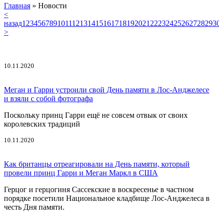
Главная
»
Новости
<
назад
1
2
3
4
5
6
7
8
9
10
11
12
13
14
15
16
17
18
19
20
21
22
23
24
25
26
27
28
29
3
>
10.11.2020
Меган и Гарри устроили свой День памяти в Лос-Анджелесе
и взяли с собой фотографа
Поскольку принц Гарри ещё не совсем отвык от своих
королевских традиций
10.11.2020
Как британцы отреагировали на День памяти, который
провели принц Гарри и Меган Маркл в США
Герцог и герцогиня Сассекские в воскресенье в частном
порядке посетили Национальное кладбище Лос-Анджелеса в
честь Дня памяти.