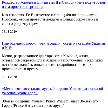
Рождество королевы Елизаветы II в Сандрингеме под угрозой
из-за протеста персонала
Как известно, Ее Величество и принц Филипп покинули
Норфолк, чтобы провести локдаун в Виндзорском замке в
своего рода «пузыре»
08.11.2020
Пир будущего короля: чем угощали гостей на свадьбе Уильяма
и Кейт
Меню, разработанное для торжества Кембриджских,
оставалось секретом для публики на протяжении нескольких
лет после свадьбы, однако позже подробности все-таки
просочились в прессу.
08.11.2020
«Меган тяжело с таким мужем!»: принц Уильям рассказал об
ужасном храпе Гарри
38-летний принц Уильям (Prince William) знает 36-летнего
Гарри (Prince Harry) как никто другой.