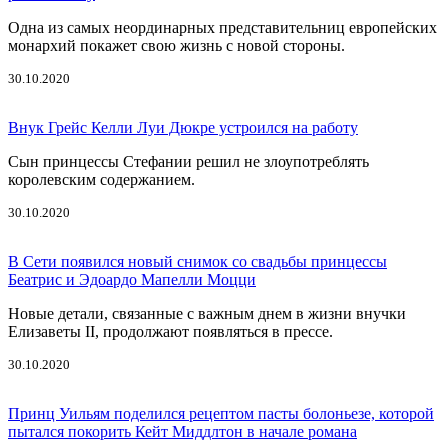
Одна из самых неординарных представительниц европейских
монархий покажет свою жизнь с новой стороны.
30.10.2020
Внук Грейс Келли Луи Дюкре устроился на работу
Сын принцессы Стефании решил не злоупотреблять
королевским содержанием.
30.10.2020
В Сети появился новый снимок со свадьбы принцессы
Беатрис и Эдоардо Мапелли Моцци
Новые детали, связанные с важным днем в жизни внучки
Елизаветы II, продолжают появляться в прессе.
30.10.2020
Принц Уильям поделился рецептом пасты болоньезе, которой
пытался покорить Кейт Миддлтон в начале романа