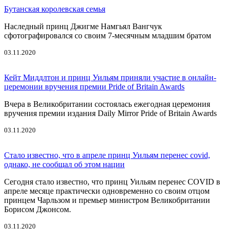
Бутанская королевская семья
Наследный принц Джигме Намгьял Вангчук
сфотографировался со своим 7-месячным младшим братом
03.11.2020
Кейт Миддлтон и принц Уильям приняли участие в онлайн-
церемонии вручения премии Pride of Britain Awards
Вчера в Великобритании состоялась ежегодная церемония
вручения премии издания Daily Mirror Pride of Britain Awards
03.11.2020
Стало известно, что в апреле принц Уильям перенес covid,
однако, не сообщал об этом нации
Сегодня стало известно, что принц Уильям перенес COVID в
апреле месяце практически одновременно со своим отцом
принцем Чарльзом и премьер министром Великобритании
Борисом Джонсом.
03.11.2020