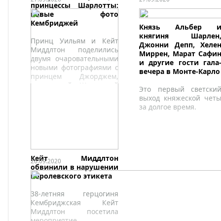
принцессы Шарлотты:
новые фото
Кембриджей
Князь Альбер 
княгиня Шарлен
Принц Уильям и Кейт
Джонни Депп, Хеле
Миддлтон поделились
Миррен, Марат Сафи
двумя очаровательными
и другие гости гала
новыми фотографиями с
вечера в Монте-Карло
принцем Джорджем,
принцессой Шарлоттой
Это первый светски
и принцем Луи
выход княжеской чет
за долгое время.
Кейт Миддлтон
26.09.2020
обвинили в нарушении
королевского этикета
38-летняя герцогиня
Кембриджская Кейт
Миддлтон посетила
мероприятие