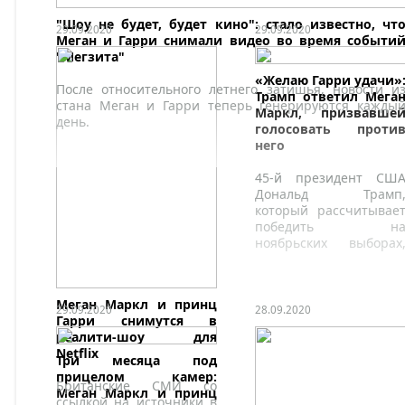
"Шоу не будет, будет кино": стало известно, чт
29.09.2020
29.09.2020
Меган и Гарри снимали видео во время событи
"Мегзита"
«Желаю Гарри удачи»
После относительного летнего затишья, новости и
Трамп ответил Мега
стана Меган и Гарри теперь генерируются кажды
Маркл, призвавше
день.
голосовать проти
него
45-й президент СШ
Дональд Трамп
который рассчитывае
победить н
ноябрьских выборах
ответил на выпа
Меган Маркл в сво
адрес.
Меган Маркл и принц
29.09.2020
28.09.2020
Гарри снимутся в
реалити-шоу для
Netflix
Три месяца под
прицелом камер:
Британские СМИ со
Меган Маркл и принц
ссылкой на источники в