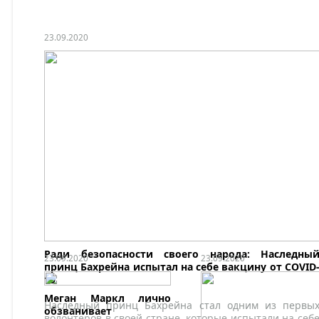
наблюдали новый выход
герцогини
Кембриджской.
23.09.2020
Ради безопасности своего народа: Наследны
23.09.2020
23.09.2020
принц Бахрейна испытал на себе вакцину от COVID
19
Меган Маркл лично
Наследный принц Бахрейна стал одним из первы
обзванивает
волонтёров в своей стране, которые испытали на себ