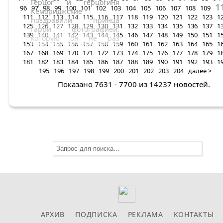
Герцог и герцогиня
1
96
97
98
99
100
101
102
103
104
105
106
107
108
109
Кембриджские
111
112
113
114
115
116
117
118
119
120
121
122
123
1
поздравили принца
125
126
127
128
129
130
131
132
133
134
135
136
137
1
Гарри фотографией,
139
140
141
142
143
144
145
146
147
148
149
150
151
1
которую он не раз
153
154
155
156
157
158
159
160
161
162
163
164
165
1
называл одной из своих
167
168
169
170
171
172
173
174
175
176
177
178
179
1
любимых: на ней он
181
182
183
184
185
186
187
188
189
190
191
192
193
1
побеждает старшего
195
196
197
198
199
200
201
202
203
204
далее >
брата и его жену в
соревнованиях по бегу.
Показано 7631 - 7700 из 14237 новостей.
АРХИВ
ПОДПИСКА
РЕКЛАМА
КОНТАКТЫ