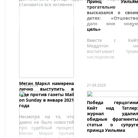
Принц Уилья
становится все активнее.
трогательно
высказался о свои
детях: «Отцовств
дало мне нову
цель»
Вместе с Кей
Миддлтон о
воспитывает трои
наследников.
Меган Маркл намерена
21.09.2020
21.09.2020
лично выступить в
суде против газеты Mail
on Sunday в январе 2021
Победа герцогин
года
Кейт над Татлер
журнал удали
Несмотря на то, что
обидные фрагмент
давно не было новостей
статьи о супруг
про судебный процесс
принца Уильяма
Меган Маркл против