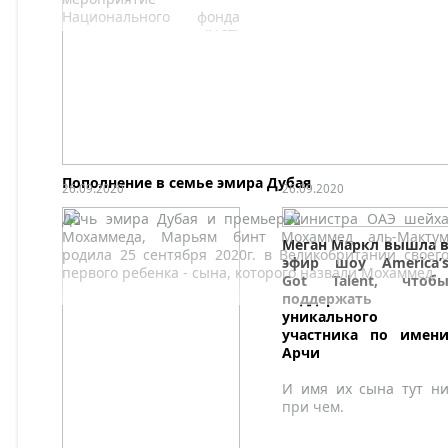
Национального фонда
родовспоможения (NCT)
в лондонском Баттерси-
парке, чтобы обсудить с
молодыми матерями их
проблемы.
Пополнение в семье эмира Дубая
26.09.2020
26.09.2020
Дочь эмира Дубая и премьер-министра ОАЭ шейх
Мохаммеда, Марьям бинт Мохаммед аль-Макту
Меган Маркл вышла 
родила 25 сентября 2020г. в Великобритании своег
эфир шоу America’
первого ребенка - сына, которого назвали Мохаммед.
Got Talent, чтоб
поддержать
уникального
участника по имен
Арчи
И имя их сына тут н
при чем.