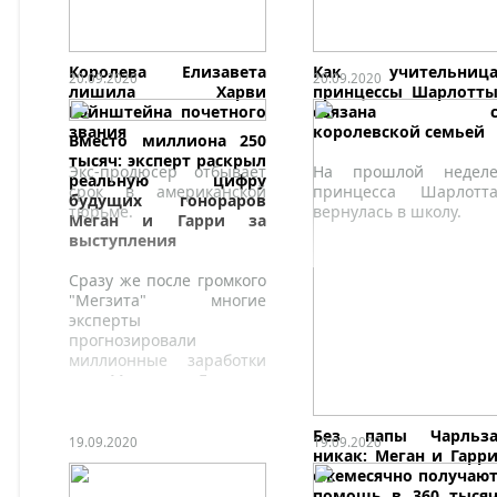
Королева Елизавета
Как учительниц
20.09.2020
20.09.2020
лишила Харви
принцессы Шарлотт
Вайнштейна почетного
связана 
звания
королевской семьей
Вместо миллиона 250
тысяч: эксперт раскрыл
Экс-продюсер отбывает
На прошлой недел
реальную цифру
срок в американской
принцесса Шарлотт
будущих гонораров
тюрьме.
вернулась в школу.
Меган и Гарри за
выступления
Сразу же после громкого
"Мегзита" многие
эксперты
прогнозировали
миллионные заработки
для Меган и Гарри с
одних только
выступлений в роли
Без папы Чарльз
докладчиков.
19.09.2020
19.09.2020
никак: Меган и Гарр
ежемесячно получаю
помощь в 360 тыся