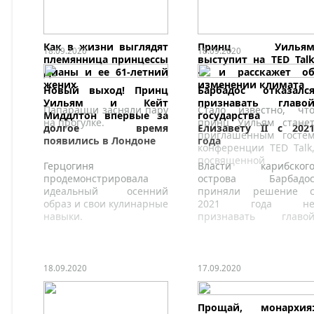
Как в жизни выглядят
Принц Уилья
18.09.2020
18.09.2020
племянница принцессы
выступит на TED Tal
Дианы и ее 61-летний
— и расскажет о
жених
изменении климата
Новый выход! Принц
Барбадос отказалс
Уильям и Кейт
признавать главо
Папарацци засняли пару
Стало известно, чт
Миддлтон впервые за
государства
на прогулке.
принц Уильям стане
долгое время
Елизавету II с 202
приглашенным госте
появились в Лондоне
года
конференции TED Talk
посвященной
Герцогиня
Власти карибског
экологическим
продемонстрировала
острова Барбадо
проблемам 
идеальный осенний
приняли решение 
изменению климата.
образ и свои кулинарные
2021 года н
навыки.
признавать главо
государства королев
Великобритании
Елизавету II и объявит
страну республикой.
18.09.2020
17.09.2020
Прощай, монархия