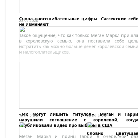
Снова сногсшибательные цифры. Сассекские себ
28.09.2020
не изменяют
Такое ощущение, что как только Меган Маркл пришл
в королевскую семью, она поставила себе цел
истратить как можно больше денег королевской семь
и налогоплательщиков.
«Их могут лишить титулов». Меган и Гарр
28.09.2020
28.09.2020
нарушили соглашение с королевой, когд
опубликовали видео про выборы в США
Словно цветуща
Меган Маркл и принц Гарри в очередной ра