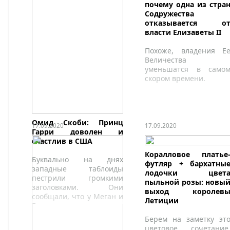
почему одна из стра
Содружества
отказывается о
власти Елизаветы II
Похоже, владения Е
Величества
уменьшатся в само
скором времени.
Омид Скоби: Принц
17.09.2020
17.09.2020
Гарри доволен и
счастлив в США
Коралловое платье
Буквально на днях
футляр + бархатны
западные таблоиды
лодочки цвет
пестрили громкими
пыльной розы: новы
заголовками. Они
выход королев
сообщали, что у Меган и
Летиции
Гарри произошел
громкий скандал в
Берем на заметку эт
ресторане,
цветовое сочетание