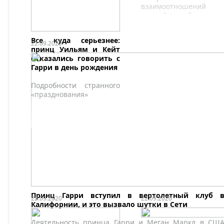
взаимоотношений
возлюбленной принц
Гарри и его родителей
Делимся любопытным
Все куда серьезнее:
подробностями.
22.09.2020
принц Уильям и Кейт
отказались говорить с
Гарри в день рождения
Подробности странного
«празднования»
Принц Гарри вступил в вертолетный клуб 
22.09.2020
22.09.2020
Калифорнии, и это вызвало шутки в Сети
Деятельность принца Гарри и Меган Маркл в СШ