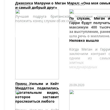
Джессика Малруни о Меган Маркл: «Она моя семь
21.09.2020
20.09.2020
и самый добрый друг»
Лучшая подруга британской герцогини решил
По слухам, Меган 
положить конец слухам об их ссоре.
Гарри будут получат
максимум 400 тыся
за выступление, ране
шла речь о миллионе
Неловко вышло
Когда Меган и Гарр
заключили контракт 
одним из самы
элитных
международных
агентств,
организующих
корпоративные
Принц Уильям и Кейт
мероприятия VIP
20.09.2020
20.09.2020
Миддлтон поделились
класса как 
трогательным видео,
Великобритании, так 
которое заставит
в США, эт
прослезиться любого
воспринималось, ка
большая победа пары.