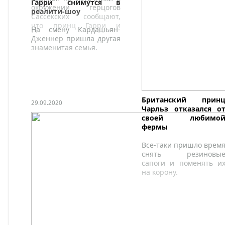
Гарри снимутся в
окружении герцогов
реалити-шоу
Сассекских сообщают,
что принц Гарри и
На смену Кардашьян-
Меган Маркл
Дженнер пришла другая
согласились на съемки в
знаменитая семья.
новом реалити-шоу для
платформы Netflix, с
которой недавно
подписали многолетний
контракт на £112
миллионов.
Британский прин
29.09.2020
Чарльз отказался о
своей любимо
фермы
Все-таки пришло врем
снять резиновы
сапоги и поменять и
на корону.