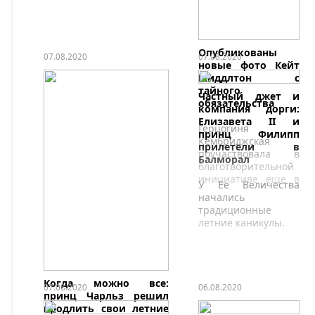
Опубликованы
07.08.2020
07.08.2020
новые фото Кейт
Миддлтон с
тайного
Частный джет и
обязательства
компания дорги:
Елизавета II и
Герцогиня
принц Филипп
Кембриджская
прилетели в
поучаствовала в
Балморал
благотворительной
инициативе еще в
У Ее Величества
мае.
начались
традиционные
летние каникулы.
Когда можно все:
07.08.2020
06.08.2020
принц Чарльз решил
продлить свои летние