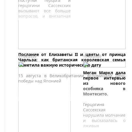
поступки герцога и
герцогини Сассекских
вызывают все больше
вопросов, и внезапная
покупка дорогостоящего
жилья не стала
исключением.
Послание от Елизаветы II и цветы от принца
17.08.2020
16.08.2020
Чарльза: как британская королевская семья
отметила важную историческую дату
Меган Маркл дала
15 августа в Великобритании вспоминали День
первое интервью
победы над Японией
из нового
особняка в
Монтесито.
Герцогиня
Сассекская
нарушила молчание
и высказалась о
лживых
журналистах после