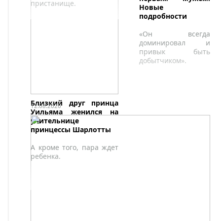
пристанище.
Новые
подробности
«Он всегда
доминировал и
привык быть
добытчиком».
Близкий друг принца
12.08.2020
Уильяма женился на
учительнице
принцессы Шарлотты
А кроме того, пара ждет
ребенка.