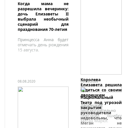
Лондоне.
Когда мама не
разрешила вечеринку:
дочь Елизаветы II
выбрала необычный
сценарий для
празднования 70-летия
Принцесса Анна будет
отмечать день рождения
15 августа.
Королева
08.08.2020
08.08.2020
Елизавета решила
судиться со своим
дворецким
Национальный
Театр под угрозой
Дворецкий
закрытия:
неосмотрительно
руководители
повторил ошибку
недовольны, что
Меган Маркл.
Меган не