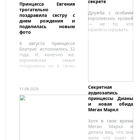
секрете
Принцесса Евгения
трогательно
Дружба с особами
поздравила сестру с
королевских кровей
днем рождения и
— не то, что
поделилась новым
принято скрывать.
фото
8 августа принцессе
Беатрис исполнилось 32
года. И, конечно же,
королевская семья
поздравила ее в своих
официальных аккаунтах.
Секретная
11.08.2020
аудиозапись
принцессы Дианы
и новая обида
Меган Маркл
Хотя в свое время
Меган Маркл и
делала вид, что она
мало что знает о