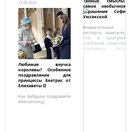
Тайные смыслы:
10.08.2020
10.08.2020
самое необычное
украшение Софи
Уэссекской
Внимательные
эксперты заметили,
что в шкатулке
«любимой невестки
Королевы» есть
особенное
украшение со
скрытым смыслом.
Любимая внучка
королевы? Особенное
поздравление для
принцессы Беатрис от
Елизаветы II
Как бабушка поздравила
именинницу