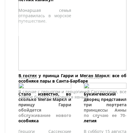
Монаршая семья
отправилась в морское
путешествие.
В гостях у принца Гарри и Меган Маркл: все об
16.08.2020
15.08.2020
особняке пары в Санта-Барбаре
В случае с герцогом и герцогиней Сассекскими, все
Стало известно, во
Букингемский
тайное быстро становится явным.
сколько Меган Маркл и
дворец представил
принцу Гарри
три портрета
обойдется
принцессы Анны
обслуживание нового
по случаю ее 70-
особняка
летия
Герцоги Сассекские
В субботу 15 августа