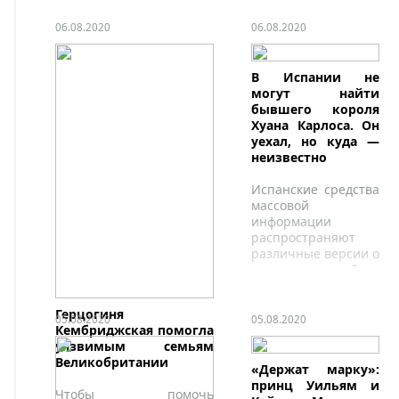
отношении его.
событие-150-летие
ТАСС.
Британского Красного
06.08.2020
06.08.2020
Креста.
В Испании не
могут найти
бывшего короля
Хуана Карлоса. Он
уехал, но куда —
неизвестно
Испанские средства
массовой
информации
распространяют
различные версии о
том, где сейчас
находится бывший
король Испании
Герцогиня
Хуан Карлос, в
05.08.2020
05.08.2020
Кембриджская помогла
понедельник,
уязвимым семьям
заявивший о
Великобритании
решении покинуть
«Держат марку»:
страну на фоне
принц Уильям и
Чтобы помочь
обвинений в