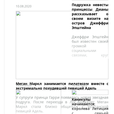
Подружка невесты
10.08.2020
принцессы Дианы
рассказывает о
своем визите на
остров Джеффри
Эпштейна
Джеффри Эпштейн
был известен своей
громкой
социальными
связями, круг
которых
продолжает
расширяться по
мере того, как ранее
закрытые
документы
Меган Маркл занимается пилатесом вместе с
10.08.2020
10.08.2020
становятся
экстремально похудевшей певицей Адель
достоянием
общественности в
У супруги принца Гарри появилась новая звездная
Каникулы
ходе
подруга. После переезда в Лос-Анджелес Меган
начинаются:
продолжающихся
Маркл стала близко общаться с британской
королева Летиция
судебных
певицей Адель.
с семьей