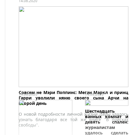
суммы, 9,5
14.08.2020
миллиона долларов,
была взята в
ипотеку.
Выяснилось, что
продавцом
выступил
российский банкир
Сергей Гришин,
сообщает Daily Mail.
Совсем не Мэри Поппинс: Меган Маркл и принц
14.08.2020
14.08.2020
Гарри уволили няню своего сына Арчи на
второй день
Шестнадцать
О новой подробности личной жизни пары удалось
ванных комнат и
узнать благодаря все той же книге "В поисках
девять спален:
свободы".
журналистам
удалось сделать