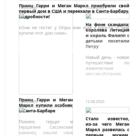
Принц Гарри и Меган Маркл приобрели свой
13.08.2020
13.08.2020
первый дом в США и переехали в Санта-Барбару.
Подробности!
На фоне скандала:
«Они не гостят у Опры или еще у кого-то — они
королева Летиция
купили этот дом сами».
и король Филипп с
детьми посетили
Петру
Новый день - новое
путешествие по
живописным
местам Испании.
Принц Гарри и Меган
13.08.2020
12.08.2020
Маркл купили особняк
в Санта-Барбаре
Стало известно,
Похоже, герцог и
из-за чего Меган
герцогиня Сассекские
Маркл развелась с
наконец нашли свое
первым мужем.