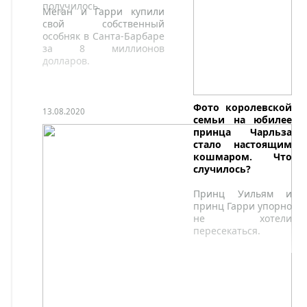
получилось.
Меган и Гарри купили
свой собственный
особняк в Санта-Барбаре
за 8 миллионов
долларов.
Фото королевской
13.08.2020
семьи на юбилее
принца Чарльза
стало настоящим
кошмаром. Что
случилось?
Принц Уильям и
принц Гарри упорно
не хотели
пересекаться.