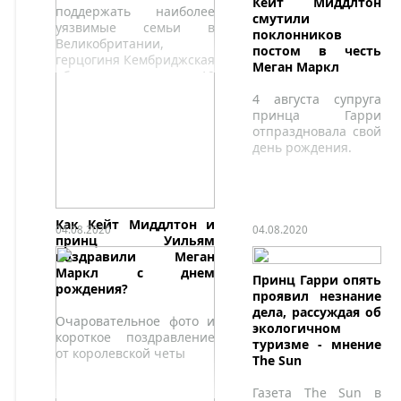
Кейт Миддлтон
поддержать наиболее
коррупции.
смутили
уязвимые семьи в
поклонников
Великобритании,
постом в честь
герцогиня Кембриджская
Меган Маркл
объединила 19
британских брендов и
4 августа супруга
розничных сетей, для
принца Гарри
пожертвования свыше
отпраздновала свой
10 000 новых товаров
день рождения.
более чем 40 детским
банкам по всей
Великобритании.
Как Кейт Миддлтон и
04.08.2020
04.08.2020
принц Уильям
поздравили Меган
Маркл с днем
Принц Гарри опять
рождения?
проявил незнание
дела, рассуждая об
Очаровательное фото и
экологичном
короткое поздравление
туризме - мнение
от королевской четы
The Sun
Газета The Sun в