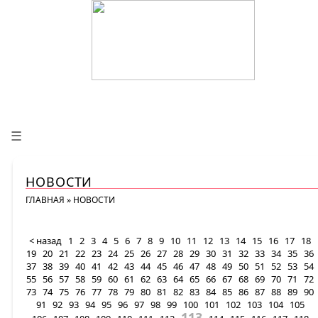
☰
НОВОСТИ
ГЛАВНАЯ
»
НОВОСТИ
< назад
1
2
3
4
5
6
7
8
9
10
11
12
13
14
15
16
17
18
19
20
21
22
23
24
25
26
27
28
29
30
31
32
33
34
35
36
37
38
39
40
41
42
43
44
45
46
47
48
49
50
51
52
53
54
55
56
57
58
59
60
61
62
63
64
65
66
67
68
69
70
71
72
73
74
75
76
77
78
79
80
81
82
83
84
85
86
87
88
89
90
91
92
93
94
95
96
97
98
99
100
101
102
103
104
105
113