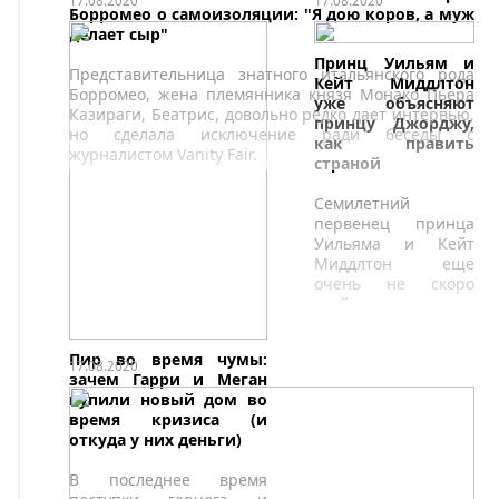
17.08.2020
17.08.2020
Борромео о самоизоляции: "Я дою коров, а муж
делает сыр"
Принц Уильям и
Представительница знатного итальянского рода
Кейт Миддлтон
Борромео, жена племянника князя Монако Пьера
уже объясняют
Казираги, Беатрис, довольно редко дает интервью,
принцу Джорджу,
но сделала исключение ради беседы с
как править
журналистом Vanity Fair.
страной
Семилетний
первенец принца
Уильяма и Кейт
Миддлтон еще
очень не скоро
взойдет на престол.
Пир во время чумы:
17.08.2020
зачем Гарри и Меган
купили новый дом во
время кризиса (и
откуда у них деньги)
В последнее время