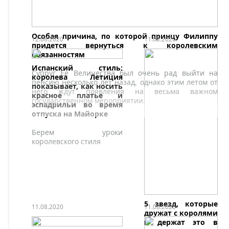
Особая причина, по которой принцу Филиппу
12.08.2020
11.08.2020
придется вернуться к королевским
обязанностям
Испанский стиль:
Супруг Ее Величества был очень рад выйти на
королева Летиция
пенсию несколько лет назад, однако этим летом от
показывает, как носить
него ждут появления на весьма важном
красное платье и
государственном мероприятии.
эспадрильи во время
отпуска на Майорке
Берем уроки
королевского стиля
5 звезд, которые
11.08.2020
11.08.2020
дружат с королями
и держат это в