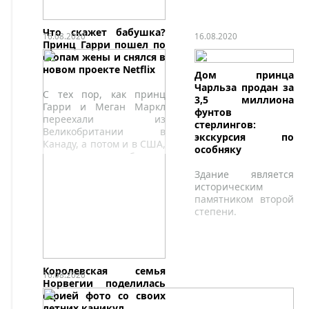
выхода скандальной
биографии.
Что скажет бабушка?
16.08.2020
16.08.2020
Принц Гарри пошел по
стопам жены и снялся в
новом проекте Netflix
Дом принца
Чарльза продан за
С тех пор, как принц
3,5 миллиона
Гарри и Меган Маркл
фунтов
переехали из
стерлингов:
Великобритании в
экскурсия по
Канаду, а потом и в США,
особняку
прошло уже больше
полугода.
Здание является
историческим
памятником второй
степени.
Королевская семья
16.08.2020
Норвегии поделилась
серией фото со своих
летних каникул