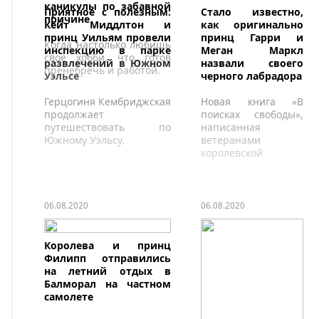
каникулы по забавной
Приятное с полезным:
Стало известно,
причине
Кейт Миддлтон и
как оригинально
принц Уильям провели
принц Гарри и
Когда настолько любишь
инспекцию в парке
Меган Маркл
свое хобби, что готов
развлечений в Южном
назвали своего
пренебречь и работой.
Уэльсе
черного лабрадора
Герцогиня Кембриджская
Новая книга «В
продолжает
поисках свободы»,
путешествовать по
написанная
Южному Уэльсу.
ветеранами
королевской
журналистики
Омидом Скоби и
Кэролин Дюран,
раскрывает не
06.08.2020
06.08.2020
только отношения
пары с
родственниками, но
Королева и принц
и другие детали их
Филипп отправились
жизни.
на летний отдых в
Балморал на частном
самолете