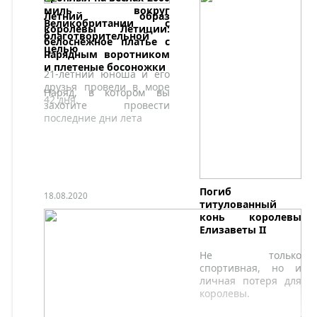
миль вокруг
Летний образ
Великобритании с
королевы Летиции:
благотворительной
белоснежное платье с
целью
нарядным воротником
и плетеные босоножки
21-летний юноша и его
друзья провели в море
Наряд, в котором вы
42 дня.
захотите провести
последние дни лета
Погиб
18.08.2020
титулованный
конь королевы
Елизаветы II
Не только
спортивная, но и
личная потеря для
королевы.