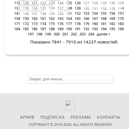
119
120
121
122
123
124
125
126
127
128
129
130
131
Великобритании,
132
133
134
135
136
137
138
139
140
141
142
143
144
рассказывает о своей
145
146
147
148
149
150
151
152
153
154
155
156
157
бурно развивающейся
158
159
160
161
162
163
164
165
166
167
168
169
170
модельной карьере.
171
172
173
174
175
176
177
178
179
180
181
182
183
184
185
186
187
188
189
190
191
192
193
194
195
196
197
198
199
200
201
202
203
204
далее >
Показано 7841 - 7910 из 14237 новостей.
АРХИВ
ПОДПИСКА
РЕКЛАМА
КОНТАКТЫ
COPYRIGHT © 2010-2026. ALL RIGHTS RESERVED