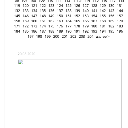
106
107
108
109
110
111
112
114
115
116
117
118
119
120
121
122
123
124
125
126
127
128
129
130
131
132
133
134
135
136
137
138
139
140
141
142
143
144
145
146
147
148
149
150
151
152
153
154
155
156
157
158
159
160
161
162
163
164
165
166
167
168
169
170
171
172
173
174
175
176
177
178
179
180
181
182
183
184
185
186
187
188
189
190
191
192
193
194
195
196
197
198
199
200
201
202
203
204
далее >
20.08.2020