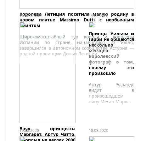
Королева Летиция посетила малую родину в
20.08.2020
19.08.2020
новом платье Massimo Dutti с необычным
принтом
Принцы Уильям и
Широкомасштабный тур короля и королевы
Гарри не общаются
Испании по стране, начавшийся 23 июня,
несколько
завершился в автономном сообществе Астурия —
месяцев:
родной провинции Доньи Летиции.
королевский
фотограф о том,
почему это
произошло
Артур Эдвардс
видит в
произошедшем
вину Меган Маркл.
Внук принцессы
19.08.2020
18.08.2020
Маргарет, Артур Чатто,
проплыл на веслах 2000