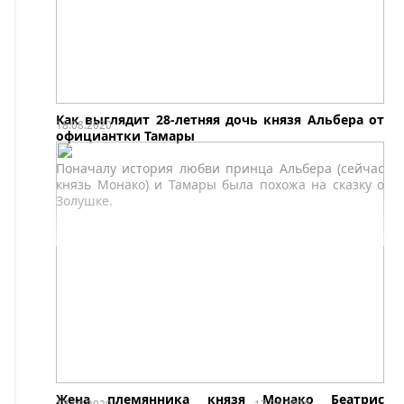
Как выглядит 28-летняя дочь князя Альбера от
18.08.2020
официантки Тамары
Поначалу история любви принца Альбера (сейчас
князь Монако) и Тамары была похожа на сказку о
Золушке.
Жена племянника князя Монако Беатрис