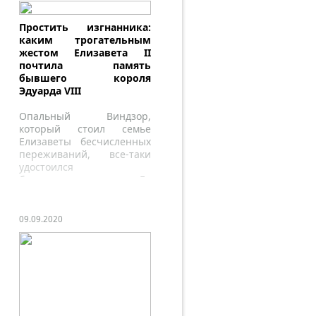
Простить изгнанника:
каким трогательным
жестом Елизавета II
почтила память
бывшего короля
Эдуарда VIII
Опальный Виндзор,
который стоил семье
Елизаветы бесчисленных
переживаний, все-таки
удостоился
благосклонности Ее
Величества.
09.09.2020