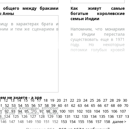
то общего между браками
Как живут самые
ы Анны
богатые королевские
семьи Индии
ицу в характерах брата и
одним и тем же сценарием в
Напомним, что монархия
в Индии перестала
существовать еще в 1971
году. Но некоторые
потомки голубых кровей
продолжают жить по-
царски и в XXI веке.
м не знаете - а зря
1
12
13
14
15
16
17
18
19
20
21
22
23
24
25
26
27
28
29
30
51
52
53
54
55
56
57
58
59
60
61
62
63
64
65
66
67
68
69
70
ь разные женщины, которые
96
1
92
93
94
95
97
98
99
100
101
102
103
104
105
106
107
й игры не только в своих
3
124
125
126
127
128
129
130
131
132
133
134
135
136
137
13
ами.
146
147
148
149
150
151
152
153
154
155
156
157
158
далее >