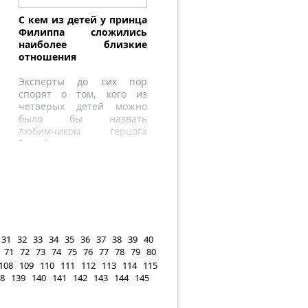
С кем из детей у принца
Филиппа сложились
наиболее близкие
отношения
Эксперты до сих пор
спорят о том, кого из
четверых детей можно
было бы назвать
любимчиком герцога
Эдинбургского, однако
фаворит довольно
очевиден.
31
32
33
34
35
36
37
38
39
40
71
72
73
74
75
76
77
78
79
80
108
109
110
111
112
113
114
115
8
139
140
141
142
143
144
145