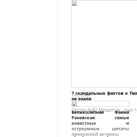
7 скандальных фактов о Пи
13.09.2020
не знали
Сестре Кейт Миддлтон - еще т
Великолепная Фаина
Раневская: самые
известные и
остроумные цитаты
прекрасной актрисы