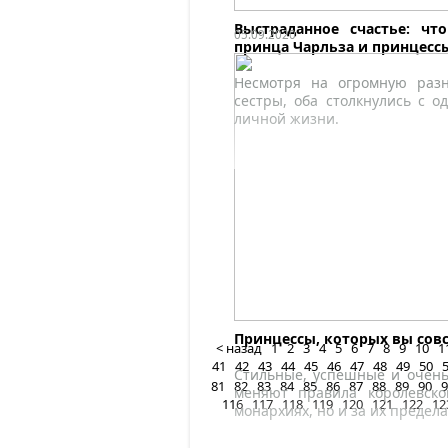
Выстраданное счастье: ч
05.09.2020
принца Чарльза и принцесс
Несмотря на огромную разн
сестры, оба столкнулись с 
личной жизни.
Принцессы, которых вы совсе
< назад
1
2
3
4
5
6
7
8
9
10
1
41
42
43
44
45
46
47
48
49
50
Стильные, успешные и очен
81
82
83
84
85
86
87
88
89
90
9
меняют правила королевско
116
117
118
119
120
121
122
12
монархиях, но и за их предел