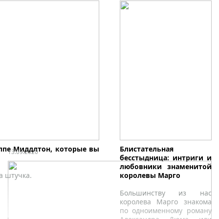
ппе Миддлтон, которые вы
Блистательная
13.09.2020
бесстыдница: интриги и
любовники знаменитой
а штучка.
королевы Марго
Большинству из нас
королева Марго знакома
по одноименному роману