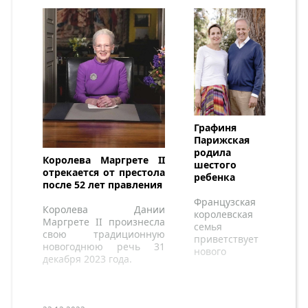
Графиня
Парижская
родила
Королева Маргрете II
шестого
отрекается от престола
ребенка
после 52 лет правления
Французская
Королева Дании
королевская
Маргрете II произнесла
семья
свою традиционную
приветствует
новогоднюю речь 31
нового
декабря 2023 года.
маленького
принца.