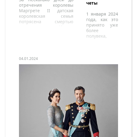
четы
отречения королевы
Маргрете II датская
1 января 2024
королевская семья
года, как это
потрясена смертью
принято уже
принцессы Илоны
более
Шаумбург-Липпе.
полувека,
королева
Маргрете II
организует
серию
04.01.2024
приемов в
честь Нового
года.