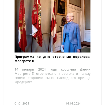
Программа ко дню отречения королевы
Маргрете II
14 января 2024 года королева Дании
Маргрете II отречется от престола в пользу
своего старшего сына, наследного принца
Фредерика.
01.01.2024
01.01.2024