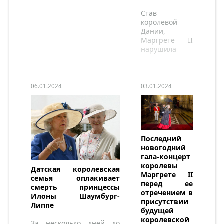
Став
королевой
Дании,
Маргрете II
нарушила
кодексы.
06.01.2024
03.01.2024
Последний
новогодний
гала-концерт
королевы
Датская королевская
Маргрете II
семья оплакивает
перед ее
смерть принцессы
отречением в
Илоны Шаумбург-
присутствии
Липпе
будущей
королевской
За несколько дней до