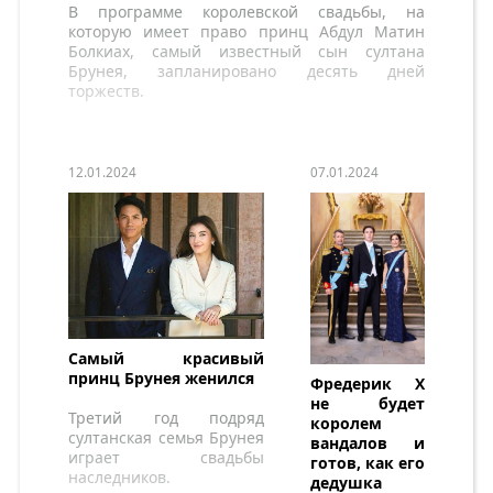
В программе королевской свадьбы, на
которую имеет право принц Абдул Матин
Болкиах, самый известный сын султана
Брунея, запланировано десять дней
торжеств.
12.01.2024
07.01.2024
Самый красивый
принц Брунея женился
Фредерик X
не будет
Третий год подряд
королем
султанская семья Брунея
вандалов и
играет свадьбы
готов, как его
наследников.
дедушка