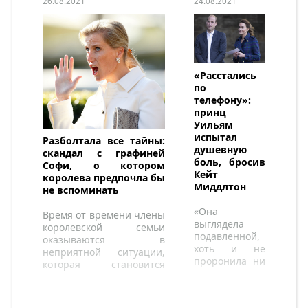
26.08.2021
24.08.2021
«Расстались
по
телефону»:
принц
Уильям
испытал
Разболтала все тайны:
душевную
скандал с графиней
боль, бросив
Софи, о котором
Кейт
королева предпочла бы
Миддлтон
не вспоминать
«Она
Время от времени члены
выглядела
королевской семьи
подавленной,
оказываются в
хоть и не
неприятной ситуации,
проронила ни
которая становится
слезинки».
достоянием
общественности.