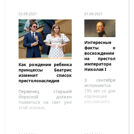
02.09.2021
01.09.2021
Интересные
факты о
восхождении
на престол
императора
Как рождение ребенка
Николая I
принцессы Беатрис
изменит список
3 сентября
престолонаследия
исполняется
195 лет со дня
Первенец старшей
коронации
Йоркской должен
российского
появиться на свет уже
императора.
этой осенью.