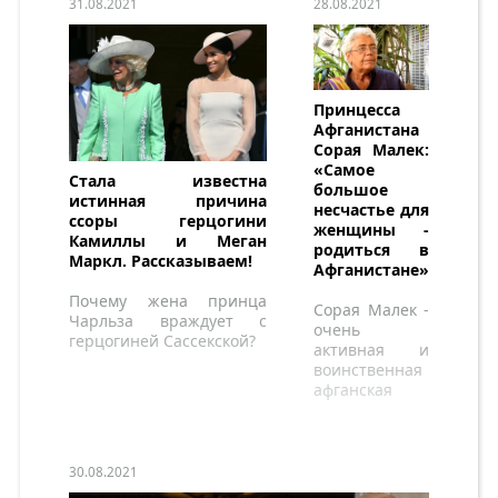
31.08.2021
28.08.2021
Принцесса
Афганистана
Сорая Малек:
«Самое
Стала известна
большое
истинная причина
несчастье для
ссоры герцогини
женщины -
Камиллы и Меган
родиться в
Маркл. Рассказываем!
Афганистане»
Почему жена принца
Сорая Малек -
Чарльза враждует с
очень
герцогиней Сассекской?
активная и
воинственная
афганская
принцесса.
30.08.2021