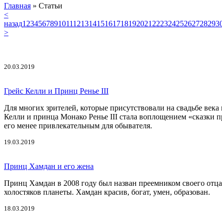
Главная
»
Статьи
<
назад
1
2
3
4
5
6
7
8
9
10
11
12
13
14
15
16
17
18
19
20
21
22
23
24
25
26
27
28
29
3
>
20.03.2019
Грейс Келли и Принц Ренье III
Для многих зрителей, которые присутствовали на свадьбе века 
Келли и принца Монако Ренье III стала воплощением «сказки п
его менее привлекательным для обывателя.
19.03.2019
Принц Хамдан и его жена
Принц Хамдан в 2008 году был назван преемником своего отца 
холостяков планеты. Хамдан красив, богат, умен, образован.
18.03.2019