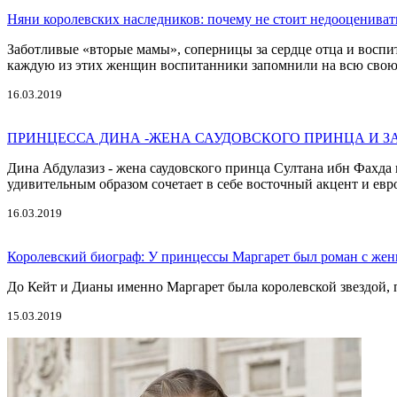
Няни королевских наследников: почему не стоит недооценива
Заботливые «вторые мамы», соперницы за сердце отца и воспи
каждую из этих женщин воспитанники запомнили на всю свою
16.03.2019
ПРИНЦЕССА ДИНА -ЖЕНА САУДОВСКОГО ПРИНЦА И 
Дина Абдулазиз - жена саудовского принца Султана ибн Фахда
удивительным образом сочетает в себе восточный акцент и евр
16.03.2019
Королевский биограф: У принцессы Маргарет был роман с же
До Кейт и Дианы именно Маргарет была королевской звездой, 
15.03.2019