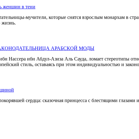
ть женщин в тени
тательницы-мучители, которые снятся взрослым монархам в стра
 жизнь.
ЗАКОНОДАТЕЛЬНИЦА АРАБСКОЙ МОДЫ
 ибн Нассера ибн Абдул-Азиза Аль Сауда, ломает стереотипы от
опейский стиль, оставаясь при этом индивидуальностью и закон
нщиной
покорявшей сердца: сказочная принцесса с блестящими глазами 