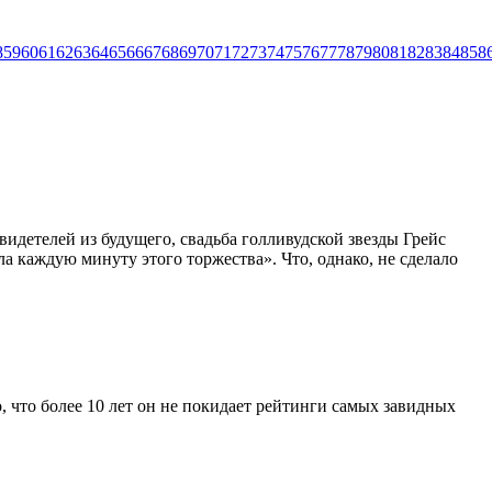
8
59
60
61
62
63
64
65
66
67
68
69
70
71
72
73
74
75
76
77
78
79
80
81
82
83
84
85
8
свидетелей из будущего, свадьба голливудской звезды Грейс
а каждую минуту этого торжества». Что, однако, не сделало
 что более 10 лет он не покидает рейтинги самых завидных