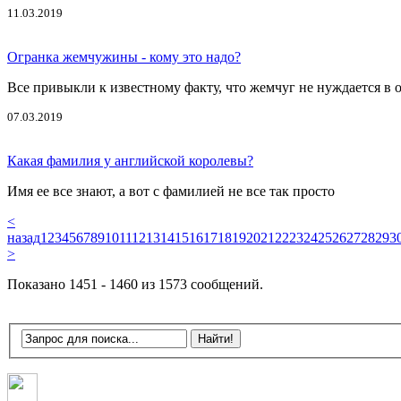
11.03.2019
Огранка жемчужины - кому это надо?
Все привыкли к известному факту, что жемчуг не нуждается в о
07.03.2019
Какая фамилия у английской королевы?
Имя ее все знают, а вот с фамилией не все так просто
<
назад
1
2
3
4
5
6
7
8
9
10
11
12
13
14
15
16
17
18
19
20
21
22
23
24
25
26
27
28
29
3
>
Показано 1451 - 1460 из 1573 сообщений.