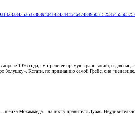
0
31
32
33
34
35
36
37
38
39
40
41
42
43
44
45
46
47
48
49
50
51
52
53
54
55
56
57
5
в апреле 1956 года, смотрели ее прямую трансляцию, и для нас, 
ро Золушку». Кстати, по признанию самой Грейс, она «ненавидел
– шейха Мохаммеда – на посту правителя Дубая. Неудивительно,