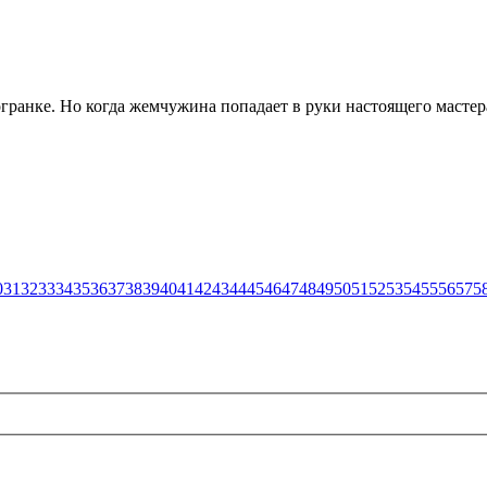
гранке. Но когда жемчужина попадает в руки настоящего мастера,
0
31
32
33
34
35
36
37
38
39
40
41
42
43
44
45
46
47
48
49
50
51
52
53
54
55
56
57
5