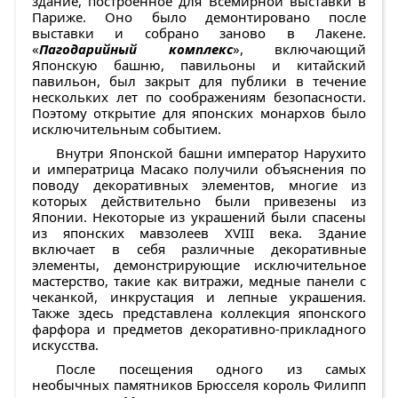
здание, построенное для Всемирной выставки в
Париже. Оно было демонтировано после
выставки и собрано заново в Лакене.
«
Пагодарийный комплекс
», включающий
Японскую башню, павильоны и китайский
павильон, был закрыт для публики в течение
нескольких лет по соображениям безопасности.
Поэтому открытие для японских монархов было
исключительным событием.
Внутри Японской башни император Нарухито
и императрица Масако получили объяснения по
поводу декоративных элементов, многие из
которых действительно были привезены из
Японии. Некоторые из украшений были спасены
из японских мавзолеев XVIII века. Здание
включает в себя различные декоративные
элементы, демонстрирующие исключительное
мастерство, такие как витражи, медные панели с
чеканкой, инкрустация и лепные украшения.
Также здесь представлена коллекция японского
фарфора и предметов декоративно-прикладного
искусства.
После посещения одного из самых
необычных памятников Брюсселя король Филипп