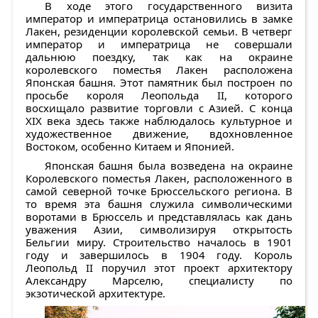
В ходе этого государственного визита
император и императрица остановились в замке
Лакен, резиденции королевской семьи. В четверг
император и императрица не совершали
дальнюю поездку, так как на окраине
королевского поместья Лакен расположена
Японская башня. Этот памятник был построен по
просьбе короля Леопольда II, которого
восхищало развитие торговли с Азией. С конца
XIX века здесь также наблюдалось культурное и
художественное движение, вдохновленное
Востоком, особенно Китаем и Японией.
Японская башня была возведена на окраине
Королевского поместья Лакен, расположенного в
самой северной точке Брюссельского региона. В
то время эта башня служила символическими
воротами в Брюссель и представлялась как дань
уважения Азии, символизируя открытость
Бельгии миру. Строительство началось в 1901
году и завершилось в 1904 году. Король
Леопольд II поручил этот проект архитектору
Александру Марселю, специалисту по
экзотической архитектуре.