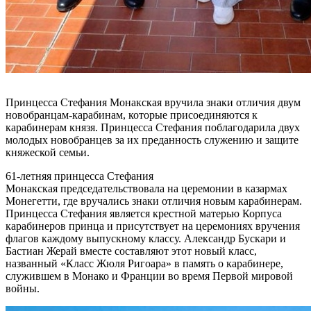
Принцесса Стефания Монакская вручила знаки отличия двум
новобранцам-карабинам, которые присоединяются к
карабинерам князя. Принцесса Стефания поблагодарила двух
молодых новобранцев за их преданность служению и защите
княжеской семьи.
61-летняя принцесса Стефания
Монакская председательствовала на церемонии в казармах
Монегетти, где вручались знаки отличия новым карабинерам.
Принцесса Стефания является крестной матерью Корпуса
карабинеров принца и присутствует на церемониях вручения
флагов каждому выпускному классу. Александр Бускари и
Бастиан Жерай вместе составляют этот новый класс,
названный «Класс Жюля Ригоара» в память о карабинере,
служившем в Монако и Франции во время Первой мировой
войны.