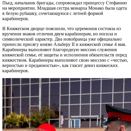
Пьед, начальник бригады, сопровождал принцессу Стефанию
на мероприятии. Младшая сестра монарха Монако была одета
в белую рубашку, сочетающуюся с летней формой
карабинеров.
В Княжеском дворце пояснили, что церемония состояла из
вручения знаков отличия двум карабинерам, но носила и
символический характер. Два новобранца уже официально
принесли присягу князю Альберу II и княжеской семье 4 мая.
Карабинеры выполняют благородную миссию служения
княжеской семье, её защиты и исполнения обязательств перед
княжеством. Карабинеры выполняют свою миссию с «честью,
верностью и преданностью», как гласит девиз княжеских
карабинеров.