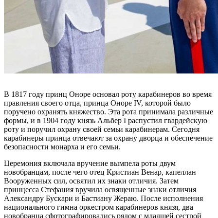
В 1817 году принц Оноре основал роту карабинеров во время
правления своего отца, принца Оноре IV, которой было
поручено охранять княжество. Эта рота принимала различные
формы, и в 1904 году князь Альбер I распустил гвардейскую
роту и поручил охрану своей семьи карабинерам. Сегодня
карабинеры принца отвечают за охрану дворца и обеспечение
безопасности монарха и его семьи.
Церемония включала вручение вымпела роты двум
новобранцам, после чего отец Кристиан Венар, капеллан
Вооруженных сил, освятил их знаки отличия. Затем
принцесса Стефания вручила освященные знаки отличия
Александру Бускари и Бастиану Жераю. После исполнения
национального гимна оркестром карабинеров князя, два
новобранца сфотографировались рядом с младшей сестрой