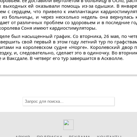
доровьем. Ее доставили вертолетом в больницу в Осло, рас
ых выходных ей оказывали помощь из-за одышки. В январе
лем с сердцем, что привело к имплантации кардиостимуля
из больницы, и через несколько недель она вернулась 
адает от различных проблем со здоровьем и в последние г
и королева Соня имеют кардиостимуляторы.
деле был насыщенный график. Со вторника, 26 мая, по четв
вершить свой первый в этом году летний тур по графства
итами на королевском судне «Норге». Королевский двор п
здку, и, следовательно, сделает это в одиночку. Во вторник
 и Ваксдале. В четверг его тур завершится в Аскволле.