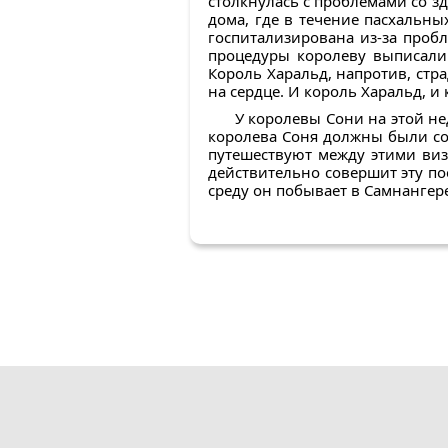
столкнулась с проблемами со з
дома, где в течение пасхальн
госпитализирована из-за проб
процедуры королеву выписали 
Король Харальд, напротив, стр
на сердце. И король Харальд, 
У королевы Сони на этой не
королева Соня должны были со
путешествуют между этими виз
действительно совершит эту пое
среду он побывает в Самнангере