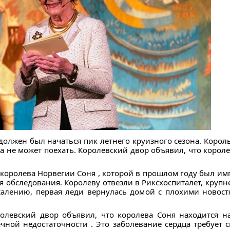
должен был начаться пик летнего круизного сезона. Король
на не может поехать. Королевский двор объявил, что корол
я королева Норвегии Соня , которой в прошлом году был и
я обследования. Королеву отвезли в Риксхоспиталет, круп
жалению, первая леди вернулась домой с плохими новост
ролевский двор объявил, что королева Соня находится н
чной недостаточности . Это заболевание сердца требует 