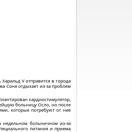
 Харальд V отправится в города
ева Соня отдыхает из-за проблем
мплантирован кардиостимулятор,
нейшую больницу Осло, но после
ями, которые потребуют от нее
а недельном больничном из-за
специального питания и приема