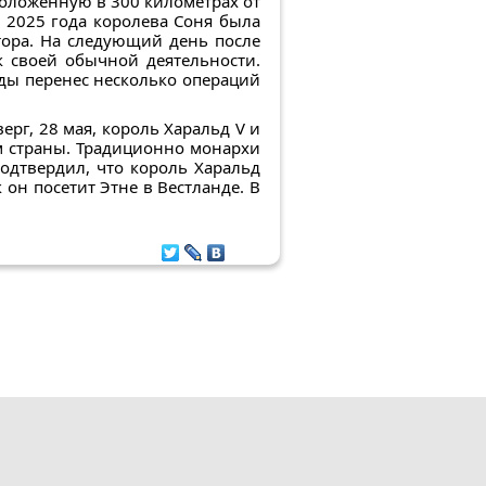
положенную в 300 километрах от
 2025 года королева Соня была
тора. На следующий день после
к своей обычной деятельности.
оды перенес несколько операций
ерг, 28 мая, король Харальд V и
м страны. Традиционно монархи
одтвердил, что король Харальд
 он посетит Этне в Вестланде. В