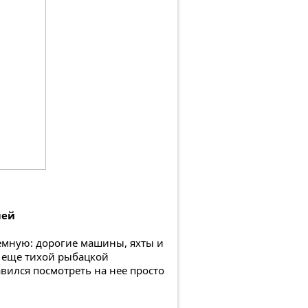
лей
гемную: дорогие машины, яхты и
а еще тихой рыбацкой
вился посмотреть на нее просто