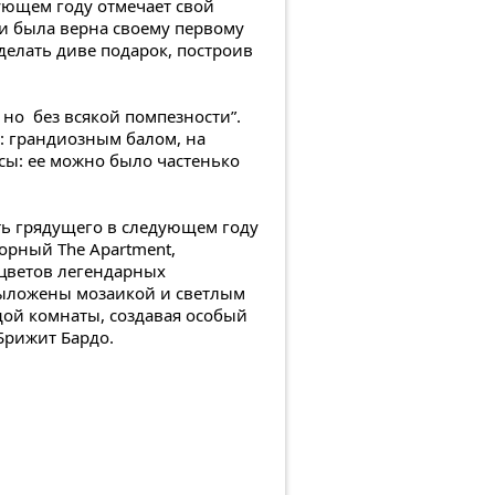
дующем году отмечает свой
Би была верна своему первому
делать диве подарок, построив
 но без всякой помпезности”.
ду: грандиозным балом, на
сы: ее можно было частенько
сть грядущего в следующем году
орный The Apartment,
цветов легендарных
е выложены мозаикой и светлым
ой комнаты, создавая особый
Брижит Бардо.