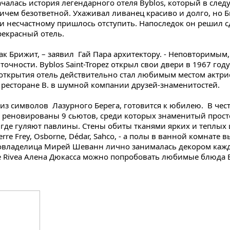
началась история легендарного отеля Byblos, который в сле
ичем безответной. Ухаживал ливанец красиво и долго, но 
 и несчастному пришлось отступить. Напоследок он решил с
рекрасный отель.
ак Брижит, – заявил Гай Пара архитектору. - Неповторимым,
точности. Byblos Saint-Tropez открыл свои двери в 1967 го
 открытия отель действительно стал любимым местом актри
в ресторане B. в шумной компании друзей-знаменитостей.
ин из символов Лазурного Берега, готовится к юбилею. В че
 реновированы 9 сьютов, среди которых знаменитый прост
де гуляют павлины. Стены обиты тканями ярких и теплых 
erre Frey, Osborne, Dédar, Sahco, - а полы в ванной комнат
совладелица Мирей Шеванн лично занималась декором кажд
ане Rivea Алена Дюкасса можно попробовать любимые блюда 