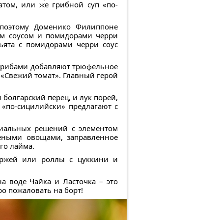
том, или же грибной суп «по-
, поэтому Доменико Филиппоне
ным соусом и помидорами черри
ьята с помидорами черри соус
и грибами добавляют трюфельное
 «Свежий томат». Главный герой
 болгарский перец, и лук порей,
 «по-сицилийски» предлагают с
виальных решений с элементом
леными овощами, заправленное
го лайма.
паржей или роллы с цуккини и
а воде Чайка и Ласточка – это
о пожаловать на борт!