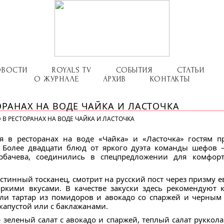
ОВОСТИ
ROYALS TV
СОБЫТИЯ
СТАТЬИ
О ЖУРНАЛЕ
АРХИВ
КОНТАКТЫ
РАНАХ НА ВОДЕ ЧАЙКА И ЛАСТОЧКА
В РЕСТОРАНАХ НА ВОДЕ ЧАЙКА И ЛАСТОЧКА
я в ресторанах на воде «Чайка» и «Ласточка» гостям п
. Более двадцати блюд от яркого дуэта команды шефов 
орбачева, соединились в спецпредложении для комфорт
тинный тосканец, смотрит на русский пост через призму е
ркими вкусами. В качестве закуски здесь рекомендуют к
ли тартар из помидоров и авокадо со спаржей и черным
капустой или с баклажанами.
 зеленый салат с авокадо и спаржей, теплый салат руккол