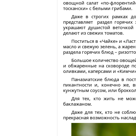
овощной салат «по-флорентий
тоскански» с белыми грибами.
Даже в строгих рамках до
представляет раздел горячих 
украшают душистой веточкой 
делают из свежих томатов.
Поститься в «Чайке» и «Лас
масло и свежую зелень, а жаре
раздела горячих блюд – ризотт
Большое количество овощей 
и обжаренные на сковороде по
оливками, каперсами и «Кимчи»
Паназиатские блюда в пос
пикантности и, конечно же, 
кунжутным соусом, или брокколи
Для тех, кто жить не мож
баклажаном.
Даже для тех, кто не собл
прекрасная возможность наслад