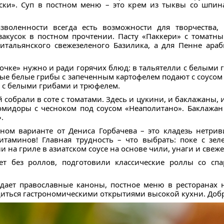
ски». Суп в постном меню – это крем из тыквы со шпина
зволенности всегда есть возможности для творчества
закусок в постном прочтении. Пасту «Паккери» с томат
итальянского свежезеленого Базилика, а для Пенне араб
точке» нужно и ради горячих блюд: в тальятелли с белым
ные белые грибы с запеченным картофелем подают с соусом
о с белыми грибами и трюфелем.
собрали в соте с томатами. Здесь и цукини, и баклажаны, и
мидоры с чесноком под соусом «Неаполитано». Баклажан
.
тном варианте от Дениса Горбачева – это кладезь нетри
витаминов! Главная трудность – что выбрать: поке с зе
 на гриле в азиатском соусе на основе чили, унаги и свеже
ет без роллов, подготовили классические роллы со с
юдает православные каноны, постное меню в ресторанах н
иться гастрономическими открытиями высокой кухни. Добр