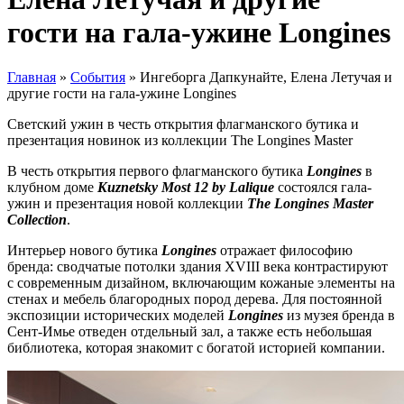
гости на гала-ужине Longines
Главная
»
События
»
Ингеборга Дапкунайте, Елена Летучая и
другие гости на гала-ужине Longines
Светский ужин в честь открытия флагманского бутика и
презентация новинок из коллекции The Longines Master
В честь открытия первого флагманского бутика
Longines
в
клубном доме
Kuznetsky Most 12 by Lalique
состоялся гала-
ужин и презентация новой коллекции
The Longines Master
Collection
.
Интерьер нового бутика
Longines
отражает философию
бренда: сводчатые потолки здания XVIII века контрастируют
с современным дизайном, включающим кожаные элементы на
стенах и мебель благородных пород дерева. Для постоянной
экспозиции исторических моделей
Longines
из музея бренда в
Сент-Имье отведен отдельный зал, а также есть небольшая
библиотека, которая знакомит с богатой историей компании.