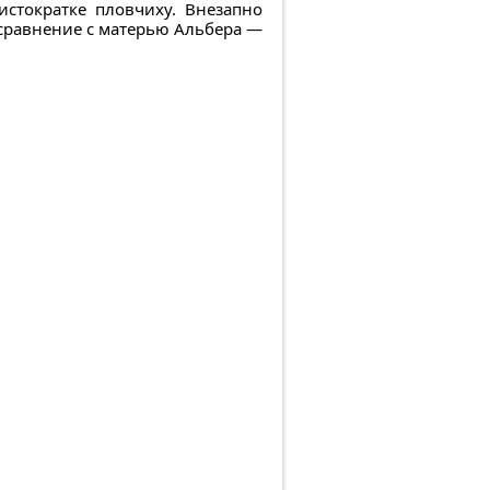
стократке пловчиху. Внезапно
 сравнение с матерью Альбера —