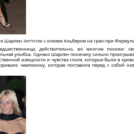
 Шарлен Уиттсток с князем Альбером на гран-при Формулы
дшественница, действительно, во многом похожи: све
ельная улыбка. Однако Шарлен поначалу сильно проигрыва
рственной изящности и чувства стиля, которые были в кров
доривало чемпионку, которая поставила перед с собой нов