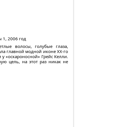
 1, 2006 год
тлые волосы, голубые глаза,
ла главной модной иконе XX-го
и у «оскароносной» Грейс Келли.
ую цель, на этот раз никак не