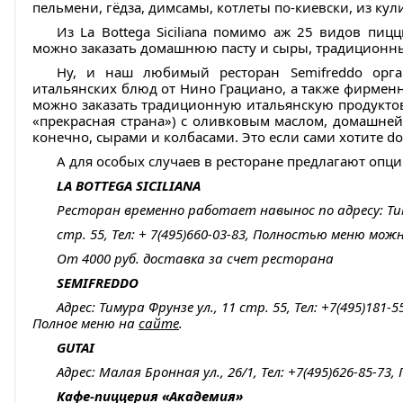
пельмени, гёдза, димсамы, котлеты по‑киевски, из ку
Из La Bottega Siciliana помимо аж 25 видов пи
можно заказать домашнюю пасту и сыры, традиционны
Ну, и наш любимый ресторан Semifreddo орган
итальянских блюд от Нино Грациано, а также фирменны
можно заказать традиционную итальянскую продуктову
«прекрасная страна») с оливковым маслом, домашней
конечно, сырами и колбасами. Это если сами хотите dol
А для особых случаев в ресторане предлагают опци
LA BOTTEGA SICILIANA
Ресторан временно работает навынос по адресу: Тим
стр. 55, Тел: + 7(495)660-03-83, Полностью меню мо
От 4000 руб. доставка за счет ресторана
SEMIFREDDO
Адрес: Тимура Фрунзе ул., 11 стр. 55, Тел: +7(495)181-5
Полное меню на
сайте
.
GUTAI
Адрес: Малая Бронная ул., 26/1, Тел: +7(495)626-85-73
Кафе-пиццерия «Академия»