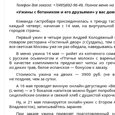
Телефон для заказа: +7(495)692-96-49, Полное меню на
«Ужины с ботаником и его друзьями» у вас дом
Команда гастробара присоединилась к тренду га
каждый четверг, начиная с 14 мая, на виртуальной
городов страны.
Первый ужин в четыре руки Андрей Колодяжный 
поваром ресторана «Гостиный двор» (г.Суздаль), те
вся светская Москвы уже не раз обедала, наведываясь в
В меню ужина 14 мая — рийет из копченого сома
с русским осьминогом и «Птичье молоко» с варенье
В качестве комплимента предлагают чипсы из греч
из диких трав, белое испанское — бонусом к заказу.
Стоимость ужина на двоих — 3900 руб. (не вк
не позднее, чем за сутки.
А 16 мая проводят винную онлайн-дегустацию «Ве
(L-wine) — и 5 бокалов напитков можно будет попробо
сицилийские оливки и свежий хлеб с душистой корочк
Ну, и 21 мая планируется онлайн-ужин с Егором
Владивосток), записывайтесь заранее.
При заказе ужина привозят подготовленный на