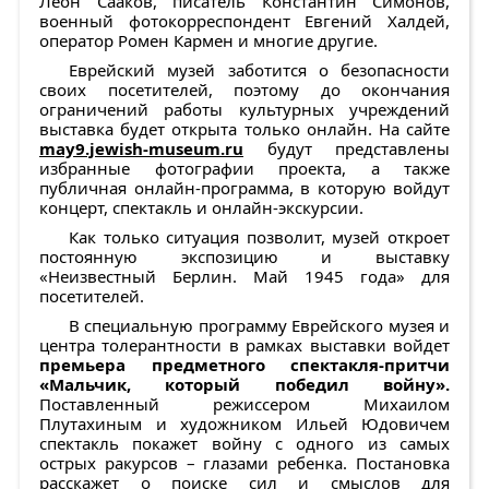
Леон Сааков, писатель Константин Симонов,
военный фотокорреспондент Евгений Халдей,
оператор Ромен Кармен и многие другие.
Еврейский музей заботится о безопасности
своих посетителей, поэтому до окончания
ограничений работы культурных учреждений
выставка будет открыта только онлайн. На сайте
may9.jewish-museum.ru
будут представлены
избранные фотографии проекта, а также
публичная онлайн-программа, в которую войдут
концерт, спектакль и онлайн-экскурсии.
Как только ситуация позволит, музей откроет
постоянную экспозицию и выставку
«Неизвестный Берлин. Май 1945 года» для
посетителей.
В специальную программу Еврейского музея и
центра толерантности в рамках выставки войдет
премьера предметного спектакля-притчи
«Мальчик, который победил войну».
Поставленный режиссером Михаилом
Плутахиным и художником Ильей Юдовичем
спектакль покажет войну с одного из самых
острых ракурсов – глазами ребенка. Постановка
расскажет о поиске сил и смыслов для