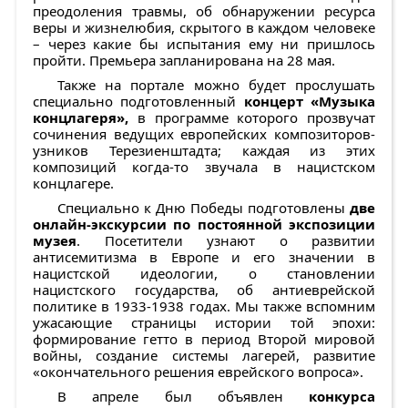
преодоления травмы, об обнаружении ресурса
веры и жизнелюбия, скрытого в каждом человеке
– через какие бы испытания ему ни пришлось
пройти. Премьера запланирована на 28 мая.
Также на портале можно будет прослушать
специально подготовленный
концерт «Музыка
концлагеря»,
в программе которого прозвучат
сочинения ведущих европейских композиторов-
узников Терезиенштадта; каждая из этих
композиций когда-то звучала в нацистском
концлагере.
Специально к Дню Победы подготовлены
две
онлайн-экскурсии по постоянной экспозиции
музея
. Посетители узнают о развитии
антисемитизма в Европе и его значении в
нацистской идеологии, о становлении
нацистского государства, об антиеврейской
политике в 1933-1938 годах. Мы также вспомним
ужасающие страницы истории той эпохи:
формирование гетто в период Второй мировой
войны, создание системы лагерей, развитие
«окончательного решения еврейского вопроса».
В апреле был объявлен
конкурса