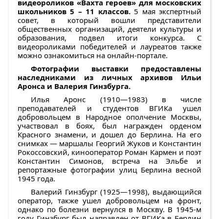
видеороликов «Вахта героев» для московских
школьников 5 – 11 классов.
5 мая экспертный
совет, в который вошли представители
общественных организаций, деятели культуры и
образования, подвел итоги конкурса. С
видеороликами победителей и лауреатов также
можно ознакомиться на онлайн-портале.
Фотографии выставки предоставлены
наследниками из личных архивов Ильи
Аронса и Валерия Гинзбурга.
Илья Аронс (1910—1983) в числе
преподавателей и студентов ВГИКа ушел
добровольцем в Народное ополчение Москвы,
участвовал в боях, был награжден орденом
Красного знамени, и дошел до Берлина. На его
снимках — маршалы Георгий Жуков и Константин
Рокоссовский, кинооператор Роман Кармен и поэт
Константин Симонов, встреча на Эльбе и
репортажные фотографии улиц Берлина весной
1945 года.
Валерий Гинзбург (1925—1998), выдающийся
оператор, также ушел добровольцем на фронт,
однако по болезни вернулся в Москву. В 1945-м
году Гинзбург был направлен от ВГИКа в Берлин