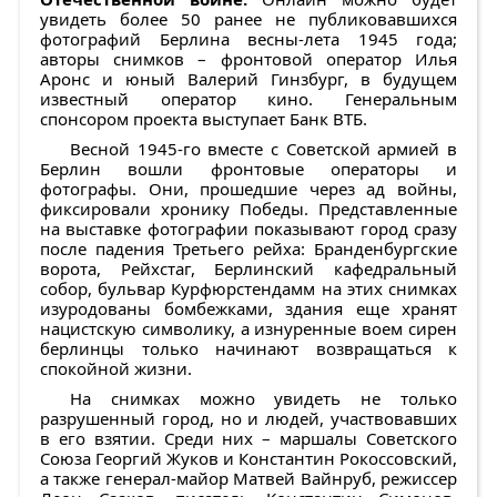
увидеть более 50 ранее не публиковавшихся
фотографий Берлина весны-лета 1945 года;
авторы снимков – фронтовой оператор Илья
Аронс и юный Валерий Гинзбург, в будущем
известный оператор кино. Генеральным
спонсором проекта выступает Банк ВТБ.
Весной 1945-го вместе с Советской армией в
Берлин вошли фронтовые операторы и
фотографы. Они, прошедшие через ад войны,
фиксировали хронику Победы. Представленные
на выставке фотографии показывают город сразу
после падения Третьего рейха: Бранденбургские
ворота, Рейхстаг, Берлинский кафедральный
собор, бульвар Курфюрстендамм на этих снимках
изуродованы бомбежками, здания еще хранят
нацистскую символику, а изнуренные воем сирен
берлинцы только начинают возвращаться к
спокойной жизни.
На снимках можно увидеть не только
разрушенный город, но и людей, участвовавших
в его взятии. Среди них – маршалы Советского
Союза Георгий Жуков и Константин Рокоссовский,
а также генерал-майор Матвей Вайнруб, режиссер