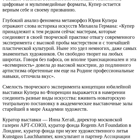
цифровые и мультимедийные форматы, Купер остается
верным себе и своему призванию.
Глубокий анализ феномена метаморфоз Юрия Купера
отражают слова историка искусств Михаила Германа: «Купер
принадлежит к тем редким сейчас мастерам, которые
соединяют в своей творческой практике отвагу современного
эксперимента с высокой пробы мастерством и с тончайшей
пластической культурой. Ныне это удел немногих, даже самых
знаменитых художников. Он свободно творит на любых
широтах. Говоря без пафоса, он вполне транснационален и эта
«всемирность» довела до высокой маэстрии, до подлинного
артистизма обретенные им еще на Родине профессиональные
навыки, отточила вкус».
Смелость творческого эксперимента концепции юбилейной
выставки Купера во Флоренции выражается в намерении
соединить разные виды искусства: вживить новаторскую
театральную постановку в академические выставочные залы
старейшей в мире Академии художеств.
Куратор выставки — Инна Хегай, директор московской
галереи АРТ-СОЮЗ, куратор фонда Regents Art Foundation в
Лондоне, куратор фонда при музее художественного литья
Kunstguss Lauchhammer, консультант и партнер Ассоциации