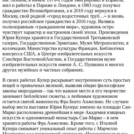
жил и работал в Париже и Лондоне, в 1983 году получил
гражданство Великобритании, а в 2010 году вернулся в
Москву, свой родной «город водосточных труб…» и вновь
получил российское гражданство в 2016 году. Являясь
полноправным «гражданином мира», художник остро
чувствует характер и настроения своей эпохи. Произведения
Юрия Купера хранятся в Государственной Третьяковской
галерее, Государственном Эрмитаже, Музее Метрополитен, в
коллекциях Министерства культуры Франции, Библиотеки
конгресса США, в Центре изобразительных искусств
Сэнсбери ВосточнойАнглии, в Государственном музее
изобразительных искусств имени А. С. Пушкина и многих
других музейных и частных собраниях.
В своих работах Купер раскрывает внутреннюю суть простых
вещей и привычных явлений, выявляя общие философские
законы мироздания – так что важное место в его творчестве
занимают библейские сюжеты, а любимым художником
остается святой живописец Фра Беато Анжелико. Не случаен
выбор места выставки Юрия Купера: именно на площади Сан-
Марко расположена древнейшая в мире Академия изящных
искусств и одноименный монастырь Сан-Марко – в нем
хранятся работы Фра Анжелико. Кроме того, с Италией
Купера связывает уникальный опыт работы с Марчелло
Мастрояни над постановкой спектакля «Неоконченная пьеса