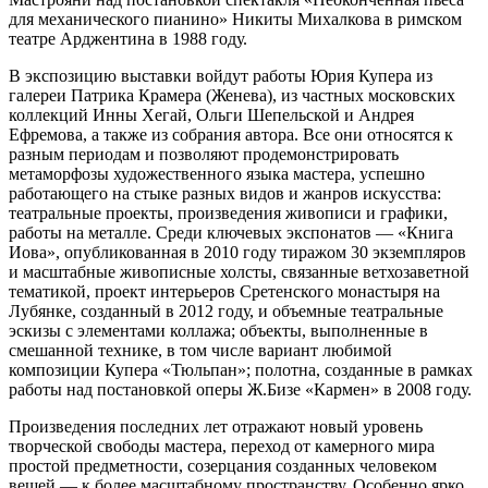
для механического пианино» Никиты Михалкова в римском
театре Арджентина в 1988 году.
В экспозицию выставки войдут работы Юрия Купера из
галереи Патрика Крамера (Женева), из частных московских
коллекций Инны Хегай, Ольги Шепельской и Андрея
Ефремова, а также из собрания автора. Все они относятся к
разным периодам и позволяют продемонстрировать
метаморфозы художественного языка мастера, успешно
работающего на стыке разных видов и жанров искусства:
театральные проекты, произведения живописи и графики,
работы на металле. Среди ключевых экспонатов — «Книга
Иова», опубликованная в 2010 году тиражом 30 экземпляров
и масштабные живописные холсты, связанные ветхозаветной
тематикой, проект интерьеров Сретенского монастыря на
Лубянке, созданный в 2012 году, и объемные театральные
эскизы с элементами коллажа; объекты, выполненные в
смешанной технике, в том числе вариант любимой
композиции Купера «Тюльпан»; полотна, созданные в рамках
работы над постановкой оперы Ж.Бизе «Кармен» в 2008 году.
Произведения последних лет отражают новый уровень
творческой свободы мастера, переход от камерного мира
простой предметности, созерцания созданных человеком
вещей — к более масштабному пространству. Особенно ярко