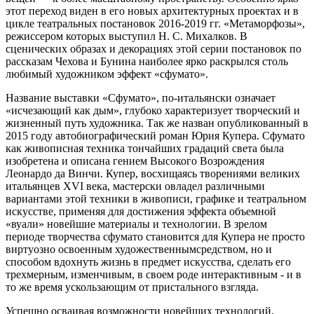
этот переход виден в его новых архитектурных проектах и в
цикле театральных постановок 2016-2019 гг. «Метаморфозы»,
режиссером которых выступил Н. С. Михалков. В
сценических образах и декорациях этой серии постановок по
рассказам Чехова и Бунина наиболее ярко раскрылся столь
любимый художником эффект «сфумато».
Название выставки «Сфумато», по-итальянски означает
«исчезающий как дым», глубоко характеризует творческий и
жизненный путь художника. Так же назван опубликованный в
2015 году автобиографический роман Юрия Купера. Сфумато
как живописная техника тончайших градаций света была
изобретена и описана гением Высокого Возрождения
Леонардо да Винчи. Купер, восхищаясь творениями великих
итальянцев XVI века, мастерски овладел различными
вариантами этой техники в живописи, графике и театральном
искусстве, применяя для достижения эффекта объемной
«вуали» новейшие материалы и технологии. В зрелом
периоде творчества сфумато становится для Купера не просто
виртуозно освоенным художественнымсредством, но и
способом вдохнуть жизнь в предмет искусства, сделать его
трехмерным, изменчивым, в своем роде интерактивным - и в
то же время ускользающим от пристального взгляда.
Успешно осваивая возможности новейших технологий,