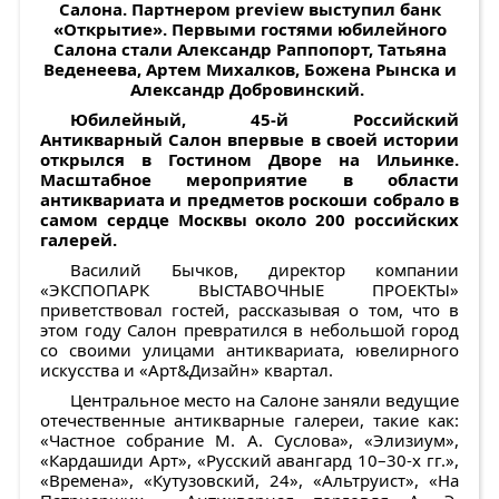
Салона. Партнером
preview
выступил банк
«Открытие». Первыми гостями юбилейного
Салона стали Александр Раппопорт, Татьяна
Веденеева, Артем Михалков, Божена Рынска и
Александр Добровинский.
Юбилейный, 45-й Российский
Антикварный Салон впервые в своей истории
открылся в Гостином Дворе на Ильинке.
Масштабное мероприятие в области
антиквариата и предметов роскоши собрало в
самом сердце Москвы около 200 российских
галерей.
Василий Бычков, директор компании
«ЭКСПОПАРК ВЫСТАВОЧНЫЕ ПРОЕКТЫ»
приветствовал гостей, рассказывая о том, что в
этом году Салон превратился в небольшой город
со своими улицами антиквариата, ювелирного
искусства и «Арт&Дизайн» квартал.
Центральное место на Салоне заняли ведущие
отечественные антикварные галереи, такие как:
«Частное собрание М. А. Суслова», «Элизиум»,
«Кардашиди Арт», «Русский авангард 10–30-х гг.»,
«Времена», «Кутузовский, 24», «Альтруист», «На