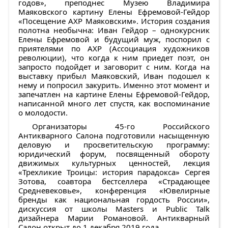
годов», преподнес Музею Владимира
Маяковского картину Елены Ефремовой-Гейдор
«Посещение АХР Маяковским». История создания
полотна необычна: Иван Гейдор – однокурсник
Елены Ефремовой и будущий муж, поспорил с
приятелями по АХР (Ассоциация художников
революции), что когда к ним приедет поэт, он
запросто подойдет и заговорит с ним. Когда на
выставку прибыл Маяковский, Иван подошел к
нему и попросил закурить. Именно этот момент и
запечатлен на картине Елены Ефремовой-Гейдор,
написанной много лет спустя, как воспоминание
о молодости.
Организаторы 45-го Российского
Антикварного Салона подготовили насыщенную
деловую и просветительскую программу:
юридический форум, посвященный обороту
движимых культурных ценностей, лекция
«Трехликие Троицы: история парадокса» Сергея
Зотова, соавтора бестселлера «Страдающее
Средневековье», конференция «Ювелирные
бренды как национальная гордость России»,
дискуссия от школы Masters и Public Talk
дизайнера Марии Романовой. Антикварный
Салон открыт до 1 декабря 2019 года.