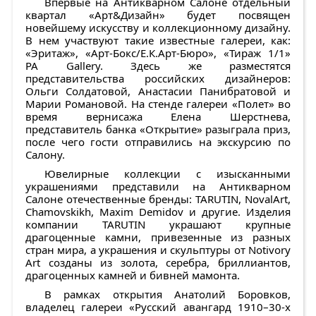
Впервые на Антикварном Салоне отдельный
квартал «Арт&Дизайн» будет посвящен
новейшему искусству и коллекционному дизайну.
В нем участвуют такие известные галереи, как:
«Эритаж», «Арт-Бокс/Е.К.Арт-Бюро», «Тираж 1/1»
PA Gallery. Здесь же разместятся
представительства российских дизайнеров:
Ольги Солдатовой, Анастасии Панибратовой и
Марии Романовой. На стенде галереи «Полет» во
время вернисажа Елена Шерстнева,
представитель банка «Открытие» разыграла приз,
после чего гости отправились на экскурсию по
Салону.
Ювелирные коллекции с изысканными
украшениями представили на Антикварном
Салоне отечественные бренды: TARUTIN, NovalArt,
Сhamovskikh, Maxim Demidov и другие. Изделия
компании TARUTIN украшают крупные
драгоценные камни, привезенные из разных
стран мира, а украшения и скульптуры от Notivory
Art созданы из золота, серебра, бриллиантов,
драгоценных камней и бивней мамонта.
В рамках открытия Анатолий Боровков,
владелец галереи «Русский авангард 1910–30-х