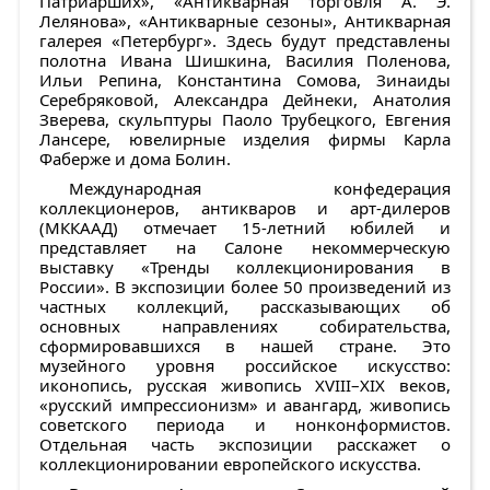
Патриарших», «Антикварная торговля А. Э.
Лелянова», «Антикварные сезоны», Антикварная
галерея «Петербург». Здесь будут представлены
полотна Ивана Шишкина, Василия Поленова,
Ильи Репина, Константина Сомова, Зинаиды
Серебряковой, Александра Дейнеки, Анатолия
Зверева, скульптуры Паоло Трубецкого, Евгения
Лансере, ювелирные изделия фирмы Карла
Фаберже и дома Болин.
Международная конфедерация
коллекционеров, антикваров и арт-дилеров
(МККААД) отмечает 15-летний юбилей и
представляет на Салоне некоммерческую
выставку «Тренды коллекционирования в
России». В экспозиции более 50 произведений из
частных коллекций, рассказывающих об
основных направлениях собирательства,
сформировавшихся в нашей стране. Это
музейного уровня российское искусство:
иконопись, русская живопись XVIII–XIX веков,
«русский импрессионизм» и авангард, живопись
советского периода и нонконформистов.
Отдельная часть экспозиции расскажет о
коллекционировании европейского искусства.