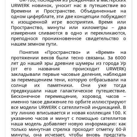
URWERK новинок, уносит нас в путешествие во
Времени и Пространстве. Объединенные на
одном циферблате, эти две концепции побуждают
к изощренной игре восприятия. Время или
Пространство, минуты или километры – два
измерения сливаются в одно и перекликаются,
преподнося проникновенное свидетельство о
нашем земном пути.
Понятия «Пространство» и «Время» на
протяжении веков были тесно связаны. За 6000
лет до нашей эры древние шумеры из города Ур
(от его названия происходит URWERK)
закладывали первые часовые деления, наблюдая
за перемещением тени, которую отбрасывали на
солнце их памятники. Они уже тогда
предвкушали наше галактическое путешествие.
Бесконечное перемещение, хоровод часов –
именно такое движение по орбите иллюстрируют
все модели URWERK с сателлитной индикацией. В
эту линию вписывается и новая коллекция 100. К
указанию часов и минут с помощью сателлитов
наша модель добавляет новую информацию: как
только минутная стрелка проходит отметку 60-й
минуты, она исчезает, чтобы вновь предстать