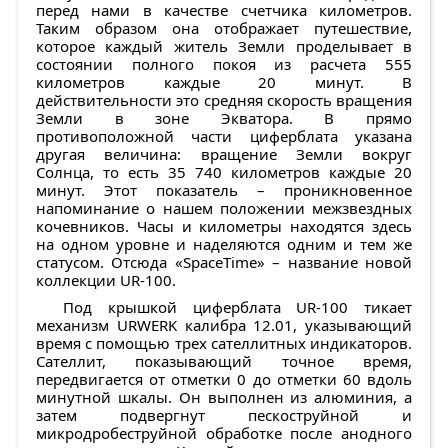
перед нами в качестве счетчика километров.
Таким образом она отображает путешествие,
которое каждый житель Земли проделывает в
состоянии полного покоя из расчета 555
километров каждые 20 минут. В
действительности это средняя скорость вращения
Земли в зоне Экватора. В прямо
противоположной части циферблата указана
другая величина: вращение Земли вокруг
Солнца, то есть 35 740 километров каждые 20
минут. Этот показатель – проникновенное
напоминание о нашем положении межзвездных
кочевников. Часы и километры находятся здесь
на одном уровне и наделяются одним и тем же
статусом. Отсюда «SpaceTime» – название новой
коллекции UR-100.
Под крышкой циферблата UR-100 тикает
механизм URWERK калибра 12.01, указывающий
время с помощью трех сателлитных индикаторов.
Сателлит, показывающий точное время,
передвигается от отметки 0 до отметки 60 вдоль
минутной шкалы. Он выполнен из алюминия, а
затем подвергнут пескоструйной и
микродробеструйной обработке после анодного