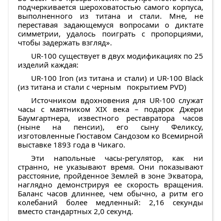
подчеркивается шероховатостью самого корпуса,
выполненного из титана и стали. Мне, не
переставая задающемуся вопросами о диктате
симметрии, удалось поиграть с пропорциями,
чтобы задержать взгляд».
UR-100 существует в двух модификациях по 25
изделий каждая:
UR-100 Iron (из титана и стали) и UR-100 Black
(из титана и cтали с черным покрытием PVD)
Источником вдохновения для UR-100 служат
часы с маятником XIX века – подарок Джери
Баумгартнера, известного реставратора часов
(ныне на пенсии), его сыну Феликсу,
изготовленные Гюставом Сандозом ко Всемирной
выставке 1893 года в Чикаго.
Эти напольные часы-регулятор, как ни
странно, не указывают время. Они показывают
расстояние, пройденное Землей в зоне Экватора,
наглядно демонстрируя ее скорость вращения.
Баланс часов длиннее, чем обычно, а ритм его
колебаний более медленный: 2,16 секунды
вместо стандартных 2,0 секунд.