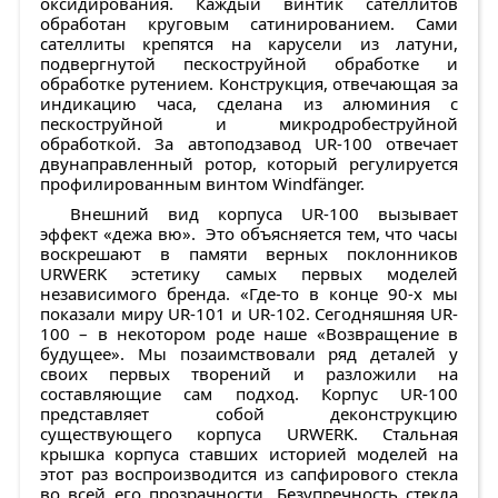
оксидирования. Каждый винтик сателлитов
обработан круговым сатинированием. Сами
сателлиты крепятся на карусели из латуни,
подвергнутой пескоструйной обработке и
обработке рутением. Конструкция, отвечающая за
индикацию часа, сделана из алюминия с
пескоструйной и микродробеструйной
обработкой. За автоподзавод UR-100 отвечает
двунаправленный ротор, который регулируется
профилированным винтом Windfänger.
Внешний вид корпуса UR-100 вызывает
эффект «дежа вю». Это объясняется тем, что часы
воскрешают в памяти верных поклонников
URWERK эстетику самых первых моделей
независимого бренда. «Где-то в конце 90-х мы
показали миру UR-101 и UR-102. Сегодняшняя UR-
100 – в некотором роде наше «Возвращение в
будущее». Мы позаимствовали ряд деталей у
своих первых творений и разложили на
составляющие сам подход. Корпус UR-100
представляет собой деконструкцию
существующего корпуса URWERK. Стальная
крышка корпуса ставших историей моделей на
этот раз воспроизводится из сапфирового стекла
во всей его прозрачности. Безупречность стекла